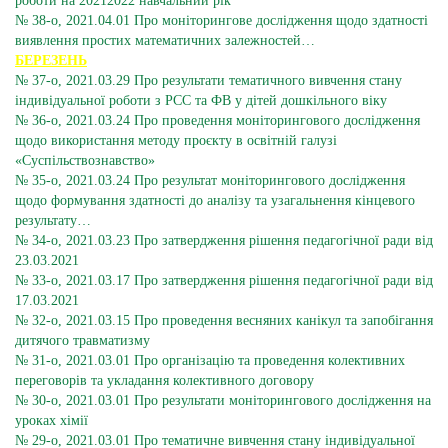
роботи на 20212022 навчальний рік
№ 38-о, 2021.04.01 Про моніторингове дослідження щодо здатності
виявлення простих математичних залежностей…
БЕРЕЗЕНЬ
№ 37-о, 2021.03.29 Про результати тематичного вивчення стану
індивідуальної роботи з РСС та ФВ у дітей дошкільного віку
№ 36-о, 2021.03.24 Про проведення моніторингового дослідження
щодо використання методу проєкту в освітній галузі
«Суспільствознавство»
№ 35-о, 2021.03.24 Про результат моніторингового дослідження
щодо формування здатності до аналізу та узагальнення кінцевого
результату…
№ 34-о, 2021.03.23 Про затвердження рішення педагогічної ради від
23.03.2021
№ 33-о, 2021.03.17 Про затвердження рішення педагогічної ради від
17.03.2021
№ 32-о, 2021.03.15 Про проведення весняних канікул та запобігання
дитячого травматизму
№ 31-о, 2021.03.01 Про організацію та проведення колективних
переговорів та укладання колективного договору
№ 30-о, 2021.03.01 Про результати моніторингового дослідження на
уроках хімії
№ 29-о, 2021.03.01 Про тематичне вивчення стану індивідуальної