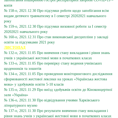
запобігання поширенню гострої респіраторної хвороби COVID-19 –
копія
№ 158-о, 2021.12.30 Про підсумки роботи щодо запобігання всім
видам дитячого травматизму в І семестрі 20202021 навчального
року
№ 159-о, 2021.12.30 Про підсумки виховної роботи за І семестр
20202021 навчального року
№ 160-о, 2021.12.31 Про стан виконавської дисципліни у закладі
освіти за підсумками 2021 року
ЛИСТОПАД
№ 132-о, 2021.11.05 Про вивчення стану викладання і рівня знань
учнів з української жестової мови в початкових класах
№ 133-о, 2021.11.05 Про перевірку стану ведення учнівських
щоденників та зошитів
№ 134-о, 2021.11.05 Про проведення моніторингового дослідження
сформованості жестової лексики на уроках «Українська жестова
мова» у здобувачів освіти 5-10 класів
№ 135-о, 2021.11.29 Про виїзд здобувачів освіти до Кіноконцертної
зали «Україна»
№ 136-о, 2021.11.30 Про відвідування учнями Харківського
літературного музею
№ 137-о, 2021.11.30 Про результати вивчення стану викладання і
рівня знань учнів з української жестової мови в початкових класах