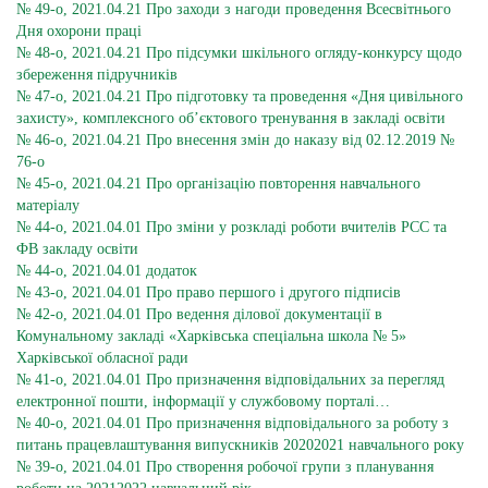
№ 49-о, 2021.04.21 Про заходи з нагоди проведення Всесвітнього
Дня охорони праці
№ 48-о, 2021.04.21 Про підсумки шкільного огляду-конкурсу щодо
збереження підручників
№ 47-о, 2021.04.21 Про підготовку та проведення «Дня цивільного
захисту», комплексного об’єктового тренування в закладі освіти
№ 46-о, 2021.04.21 Про внесення змін до наказу від 02.12.2019 №
76-о
№ 45-о, 2021.04.21 Про організацію повторення навчального
матеріалу
№ 44-о, 2021.04.01 Про зміни у розкладі роботи вчителів РСС та
ФВ закладу освіти
№ 44-о, 2021.04.01 додаток
№ 43-о, 2021.04.01 Про право першого і другого підписів
№ 42-о, 2021.04.01 Про ведення ділової документації в
Комунальному закладі «Харківська спеціальна школа № 5»
Харківської обласної ради
№ 41-о, 2021.04.01 Про призначення відповідальних за перегляд
електронної пошти, інформації у службовому порталі…
№ 40-о, 2021.04.01 Про призначення відповідального за роботу з
питань працевлаштування випускників 20202021 навчального року
№ 39-о, 2021.04.01 Про створення робочої групи з планування