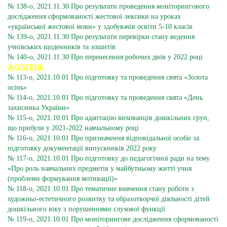
№ 138-о, 2021.11.30 Про результати проведення моніторингового
дослідження сформованості жестової лексики на уроках
«української жестової мови» у здобувачів освіти 5-10 класів
№ 139-о, 2021.11.30 Про результати перевірки стану ведення
учнівських щоденників та зошитів
№ 140-о, 2021.11.30 Про перенесення робочих днів у 2022 році
ЖОВТЕНЬ
№ 113-о, 2021.10.01 Про підготовку та проведення свята «Золота
осінь»
№ 114-о, 2021.10.01 Про підготовку та проведення свята «День
захисника України»
№ 115-о, 2021.10.01 Про адаптацію вихованців дошкільних груп,
що прибули у 2021-2022 навчальному році
№ 116-о, 2021.10.01 Про призначення відповідальної особи за
підготовку документації випускників 2022 року
№ 117-о, 2021.10.01 Про підготовку до педагогічної ради на тему
«Про роль навчальних предметів у майбутньому житті учня
(проблеми формування мотивації)»
№ 118-о, 2021.10.01 Про тематичне вивчення стану роботи з
художньо-естетичного розвитку та образотворчої діяльності дітей
дошкільного віку з порушеннями слухової функції
№ 119-о, 2021.10.01 Про моніторингове дослідження сформованості