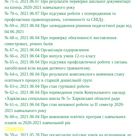
№ 71-о, 2021.06.07 Про результати перевірки шкільної документації
на кінець 2020-2021 навчального року
№ 70-о, 2021.06.07 Про підсумки роботи з попередження та
профілактики правопорушень, злочинності та СНІДу..
№ 69-о, 2021.06.04 Про затвердження рішення педагогічної ради від
04.06.2021
№ 68-о, 2021.06.04 Про перевірку обєктивності виставлення
семестрових, річних балів
№ 67-о, 2021.06.04 Організація оздоровлення
№ 66-о, 2021.06.04 Про випуск учнів 12-го класу
№ 65-о, 2021.06.04 Про підсумки профілактичної роботи з питань
запобігання всім видам дитячого травматизму..
№ 64-о, 2021.06.04 Про результати комплексного вивчення стану
освітнього процесу в старшій дошкільній групі
№ 63-о, 2021.06.04 Про стан гурткової роботи
№ 62-о, 2021.06.04 Про переведення учнів Комунального закладу
«Харківська спеціальна школа № 5» Харківської обласної ради
№ 61-о, 2021.06.04 Про стан виховної роботи за ІІ семестр 2020-
2021 навчального року
№ 60-о, 2021.06.04 Про виконання освітніх програм і навчальних
планів за 2020-2021 навчальний рік
ТРАВЕНЬ
№ 59-о, 2021.05.28 Про організацію поїздки учнів на відпочинок до