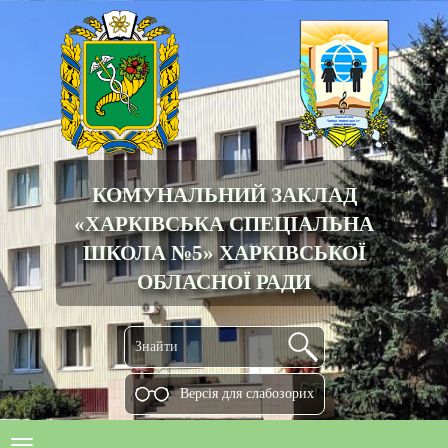
КОМУНАЛЬНИЙ ЗАКЛАД
«ХАРКІВСЬКА СПЕЦІАЛЬНА
ШКОЛА №5» ХАРКІВСЬКОЇ
ОБЛАСНОЇ РАДИ
Версiя для слабозорих