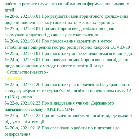
роботи з розвиту слухового сприймання та формування вимови у
дітей
№ 28-о, 2021.03.01 Про результати моніторингового дослідження
щодо поповнення запасу словесних та жестових одиниць…
№ 27-о, 2021.03.01 Про моніторингове дослідження щодо
формування здатності до аналізу та узагальнення…
№ 26-о, 2021.03.01 Про продовження карантину з метою
запобігання поширенню гострої респіраторної хвороби COVID-19
№ 25-о, 2021.03.01 Про підготовку до березневої педагогічної ради
№ 24-о, 2021.03.01 Про проведення моніторингового дослідження
щодо використання методу проєкту в освітній галузі
«Суспільствознавство»
ЛЮТИЙ
№ 23-о, 2021.02.26 Про підготовку та проведення Всеукраїнського
конкурсу «Ерудит» серед здобувачів освіти з порушенням слуху 12-
х (13-х) класів…
№ 22-о, 2021.02.23 Про відвідування учнями Державного
навчального закладу «ХРЦПОПММ»
№ 21-о, 2021.02.23 Про звільнення здобувачів освіти від державної
підсумкової атестації
№ 20-о, 2021.02.18 Про організацію роботи по підготовці до
оздоровлення