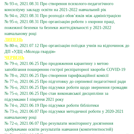
№ 93-о, 2021.08.31 Про створення психолого-педагогічного
консиліуму закладу освіти на 2021-2022 навчальний рік
№ 94-о, 2021.08.31 Про розподіл обов’язків між адміністрацією
№ 95-о, 2021.08.31 Про організацію роботи з охорони праці,
пожежної безпеки та безпеки життєдіяльності у 2021-2022
навчальному році
ЛИПЕНЬ
№ 80-о, 2021.07.12 Про організацію поїздки учнів на відпочинок до
ДП «УДЦ «Молода гвардія»
ЧЕРВЕНЬ
№ 79-о, 2021.06.25 Про продовження карантину з метою
запобігання поширенню гострої респіраторної хвороби COVID-19
№ 78-о, 2021.06.25 Про створення тарифікаційної комісії
№ 77-о, 2021.06.25 Про підготовку до серпневої педагогічної ради
№ 76-о, 2021.06.25 Про підсумки роботи щодо звернення громадян
№ 75-о, 2021.06.25 Про стан виконавської дисципліни за
підсумками І півріччя 2021 року
№ 74-о, 2021.06.19 Про підсумки роботи бібліотеки
№ 73-о, 2021.06.07 Про підсумки методичної роботи у 2020-2021
навчальному році
№ 72-о, 2021.06.07 Про результати моніторингу досягнення
здобувачами освіти результатів навчання (компетентностей)