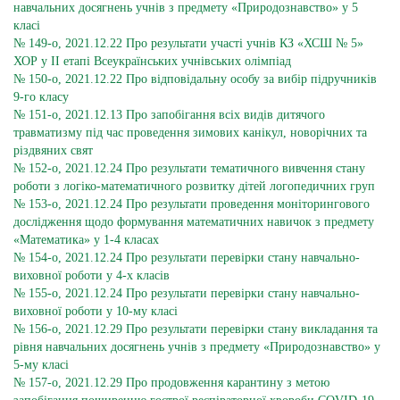
навчальних досягнень учнів з предмету «Природознавство» у 5
класі
№ 149-о, 2021.12.22 Про результати участі учнів КЗ «ХСШ № 5»
ХОР у ІІ етапі Всеукраїнських учнівських олімпіад
№ 150-о, 2021.12.22 Про відповідальну особу за вибір підручників
9-го класу
№ 151-о, 2021.12.13 Про запобігання всіх видів дитячого
травматизму під час проведення зимових канікул, новорічних та
різдвяних свят
№ 152-о, 2021.12.24 Про результати тематичного вивчення стану
роботи з логіко-математичного розвитку дітей логопедичних груп
№ 153-о, 2021.12.24 Про результати проведення моніторингового
дослідження щодо формування математичних навичок з предмету
«Математика» у 1-4 класах
№ 154-о, 2021.12.24 Про результати перевірки стану навчально-
виховної роботи у 4-х класів
№ 155-о, 2021.12.24 Про результати перевірки стану навчально-
виховної роботи у 10-му класі
№ 156-о, 2021.12.29 Про результати перевірки стану викладання та
рівня навчальних досягнень учнів з предмету «Природознавство» у
5-му класі
№ 157-о, 2021.12.29 Про продовження карантину з метою