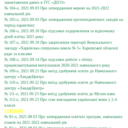
завантаження даних в ІТС «ДІСО»
№ 104-о, 2021.09.03 Про затвердження мережі на 2021-2022
навчальний рік
№ 105-о, 2021.09.03 Про затвердження протиепідемічних заходів на
період карантину
№ 106-о, 2021.09.10 Про підсумки оздоровлення та відпочинку
дітей влітку 2021 року
№ 107-о, 2021.09.10 Про закріплення території Комунального
закладу «Харківська спеціальна школа № 5» Харківської обласної
ради за класами
№ 108-о, 2021.09.14 Про підсумки роботи з обліку
працевлаштування випускників 2020-2021 навчального року
№ 109-о, 2021.09.21 Про виїзд здобувачів освіти до Навчального
центру «ЛандауЦентр»
№ 110-о, 2021.09.22 Про виїзд здобувачів освіти до Навчального
центру «ЛандауЦентр»
№ 111-о, 2021.09.23 Про виїзд здобувачів освіти до Музею кави
№ 112-о, 2021.09.23 Про стан викладання української мови у 2-4
класах
СЕРПЕНЬ
№ 81-о, 2021.08.03 Про затвердження освітніх програм, навчальних
планів на 2021-2022 навчальний рік