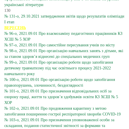
української літератури
130
№ 131-о, 29.10.2021 затвердження звітів щодо результатів олімпіади
І етап
ВЕРЕСЕНЬ
№ 96-о, 2021.09.01 Про взаємозаміну педагогічних працівників КЗ
ХСШ № 5 ХОР
№ 97-о, 2021.09.01 Про самостійне пересування учнів по місту
№ 98-о, 2021.09.01 Про організацію навчальних занять з дітьми, які
за станом здоров’я віднесені до спеціальних медичних груп
№ 99-о, 2021.09.01 Про організацію роботи щодо запобігання
дитячому травматизму під час освітнього процесу 2021-2022
навчального року
№ 100-о, 2021.09.01 Про організацію роботи щодо запобігання
правопорушень, злочинності, бездоглядності
№ 101-о, 2021.09.01 Про призначення відповідальних осіб за
охорону праці, життя та здоров’я здобувачів освіти КЗ ХСШ № 5
ХОР
№ 102-о, 2021.09.01 Про продовження карантину з метою
запобігання поширенню гострої респіраторної хвороби COVID-19
№ 103-о, 2021.09.01 Про призначення уповноваженої особи за
складання, подання статистичної звітності за формами та