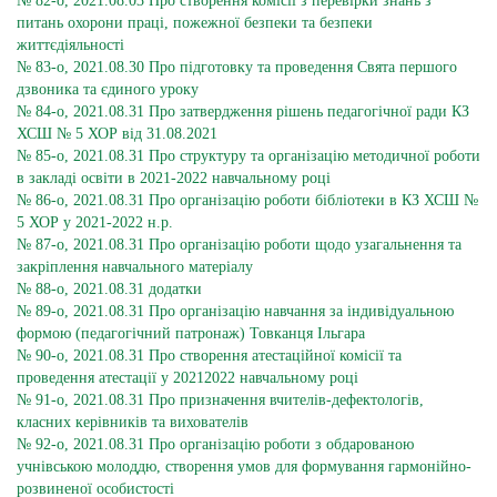
№ 82-о, 2021.08.03 Про створення комісії з перевірки знань з
питань охорони праці, пожежної безпеки та безпеки
життєдіяльності
№ 83-о, 2021.08.30 Про підготовку та проведення Свята першого
дзвоника та єдиного уроку
№ 84-о, 2021.08.31 Про затвердження рішень педагогічної ради КЗ
ХСШ № 5 ХОР від 31.08.2021
№ 85-о, 2021.08.31 Про структуру та організацію методичної роботи
в закладі освіти в 2021-2022 навчальному році
№ 86-о, 2021.08.31 Про організацію роботи бібліотеки в КЗ ХСШ №
5 ХОР у 2021-2022 н.р.
№ 87-о, 2021.08.31 Про організацію роботи щодо узагальнення та
закріплення навчального матеріалу
№ 88-о, 2021.08.31 додатки
№ 89-о, 2021.08.31 Про організацію навчання за індивідуальною
формою (педагогічний патронаж) Товканця Ільгара
№ 90-о, 2021.08.31 Про створення атестаційної комісії та
проведення атестації у 20212022 навчальному році
№ 91-о, 2021.08.31 Про призначення вчителів-дефектологів,
класних керівників та вихователів
№ 92-о, 2021.08.31 Про організацію роботи з обдарованою
учнівською молоддю, створення умов для формування гармонійно-
розвиненої особистості