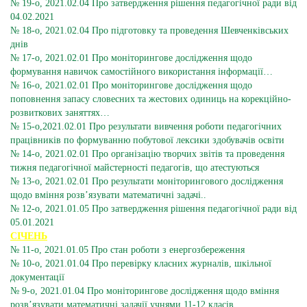
№ 19-о, 2021.02.04 Про затвердження рішення педагогічної ради від
04.02.2021
№ 18-о, 2021.02.04 Про підготовку та проведення Шевченківських
днів
№ 17-о, 2021.02.01 Про моніторингове дослідження щодо
формування навичок самостійного використання інформації…
№ 16-о, 2021.02.01 Про моніторингове дослідження щодо
поповнення запасу словесних та жестових одиниць на корекційно-
розвиткових заняттях…
№ 15-о,2021.02.01 Про результати вивчення роботи педагогічних
працівників по формуванню побутової лексики здобувачів освіти
№ 14-о, 2021.02.01 Про організацію творчих звітів та проведення
тижня педагогічної майстерності педагогів, що атестуються
№ 13-о, 2021.02.01 Про результати моніторингового дослідження
щодо вміння розв’язувати математичні задачі..
№ 12-о, 2021.01.05 Про затвердження рішення педагогічної ради від
05.01.2021
СІЧЕНЬ
№ 11-о, 2021.01.05 Про стан роботи з енергозбереження
№ 10-о, 2021.01.04 Про перевірку класних журналів, шкільної
документації
№ 9-о, 2021.01.04 Про моніторингове дослідження щодо вміння
розв’язувати математичні задачії учнями 11-12 класів