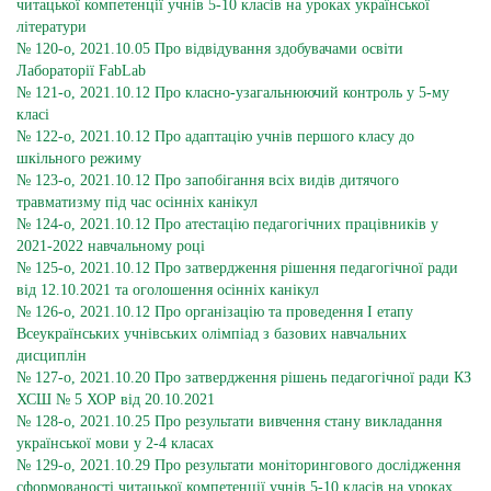
читацької компетенції учнів 5-10 класів на уроках української
літератури
№ 120-о, 2021.10.05 Про відвідування здобувачами освіти
Лабораторії FabLab
№ 121-о, 2021.10.12 Про класно-узагальнюючий контроль у 5-му
класі
№ 122-о, 2021.10.12 Про адаптацію учнів першого класу до
шкільного режиму
№ 123-о, 2021.10.12 Про запобігання всіх видів дитячого
травматизму під час осінніх канікул
№ 124-о, 2021.10.12 Про атестацію педагогічних працівників у
2021-2022 навчальному році
№ 125-о, 2021.10.12 Про затвердження рішення педагогічної ради
від 12.10.2021 та оголошення осінніх канікул
№ 126-о, 2021.10.12 Про організацію та проведення І етапу
Всеукраїнських учнівських олімпіад з базових навчальних
дисциплін
№ 127-о, 2021.10.20 Про затвердження рішень педагогічної ради КЗ
ХСШ № 5 ХОР від 20.10.2021
№ 128-о, 2021.10.25 Про результати вивчення стану викладання
української мови у 2-4 класах
№ 129-о, 2021.10.29 Про результати моніторингового дослідження
сформованості читацької компетенції учнів 5-10 класів на уроках