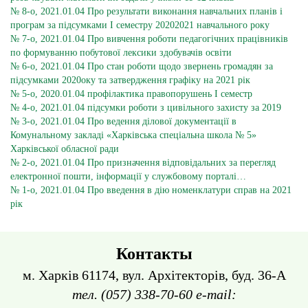
№ 8-о, 2021.01.04 Про результати виконання навчальних планів і
програм за підсумками І семестру 20202021 навчального року
№ 7-о, 2021.01.04 Про вивчення роботи педагогічних працівників
по формуванню побутової лексики здобувачів освіти
№ 6-о, 2021.01.04 Про стан роботи щодо звернень громадян за
підсумками 2020оку та затвердження графіку на 2021 рік
№ 5-о, 2020.01.04 профілактика правопорушень І семестр
№ 4-о, 2021.01.04 підсумки роботи з цивільного захисту за 2019
№ 3-о, 2021.01.04 Про ведення ділової документації в
Комунальному закладі «Харківська спеціальна школа
№ 5»
Харківської обласної ради
№ 2-о, 2021.01.04 Про призначення відповідальних за перегляд
електронної пошти, інформації у службовому порталі…
№ 1-о, 2021.01.04 Про введення в дію номенклатури справ на 2021
рік
Контакты
м. Харків 61174, вул. Архітекторів, буд. 36-А
тел. (057) 338-70-60 e-mail: