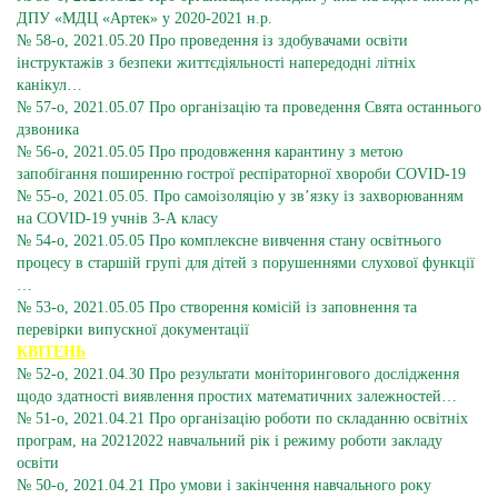
ДПУ «МДЦ «Артек» у 2020-2021 н.р.
№ 58-о, 2021.05.20 Про проведення із здобувачами освіти
інструктажів з безпеки життєдіяльності напередодні літніх
канікул…
№ 57-о, 2021.05.07 Про організацію та проведення Свята останнього
дзвоника
№ 56-о, 2021.05.05 Про продовження карантину з метою
запобігання поширенню гострої респіраторної хвороби COVID-19
№ 55-о, 2021.05.05. Про самоізоляцію у зв’язку із захворюванням
на COVID-19 учнів 3-А класу
№ 54-о, 2021.05.05 Про комплексне вивчення стану освітнього
процесу в старшій групі для дітей з порушеннями слухової функції
…
№ 53-о, 2021.05.05 Про створення комісій із заповнення та
перевірки випускної документації
КВІТЕНЬ
№ 52-о, 2021.04.30 Про результати моніторингового дослідження
щодо здатності виявлення простих математичних залежностей…
№ 51-о, 2021.04.21 Про організацію роботи по складанню освітніх
програм, на 20212022 навчальний рік і режиму роботи закладу
освіти
№ 50-о, 2021.04.21 Про умови і закінчення навчального року