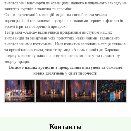
виготовлені власноруч вихованцями нашого навчального закладу на
заняттях гуртків з ткацтва та кераміки.
Окрім презентацій колекцій моди, на гостей свята чекали
хореографічні постановки, зустріч з казковими героями, фотосесія,
веселі ігри та новорічний ярмарок.
Театр мод «Аліса» відзначився прекрасним виступом наших
вихованців та зачарував усіх присутніх незвичними, талановито
виготовленими костюмами. Наш колектив заполонив серця глядачів
та організаторів свята, тож театр мод «Аліса» привіз до Харкова
подяку колективу навчально-виховного комплексу за натхненну
творчу працю.
Вітаємо наших артистів з прекрасним виступом та бажаємо
нових досягнень у світі творчості!
Контакты