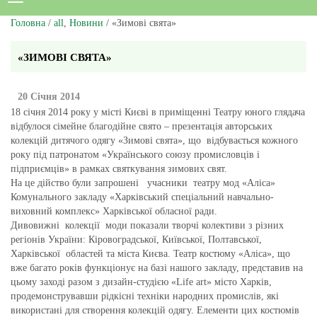
Головна
/
all
,
Новини
/ «Зимові свята»
«ЗИМОВІ СВЯТА»
20 Січня 2014
18 січня 2014 року у місті Києві в приміщенні Театру юного глядача
відбулося сімейне благодійне свято – презентація авторських
колекцій дитячого одягу «Зимові свята», що відбувається кожного
року під патронатом «Українського союзу промисловців і
підприємців» в рамках святкування зимових свят.
На це дійство були запрошені учасники театру мод «Аліса»
Комунального закладу «Харківський спеціальний навчально-
виховний комплекс» Харківської обласної ради.
Дивовижні колекції моди показали творчі колективи з різних
регіонів України: Кіровоградської, Київської, Полтавської,
Харківської областей та міста Києва. Театр костюму «Аліса», що
вже багато років функціонує на базі нашого закладу, представив на
цьому заході разом з дизайн-студією «Life art» місто Харків,
продемонструвавши рідкісні техніки народних промислів, які
використані для створення колекцій одягу. Елементи цих костюмів