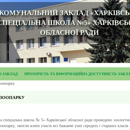
КОМУНАЛЬНИЙ ЗАКЛАД «ХАРКІВС
СПЕЦІАЛЬНА ШКОЛА №5» ХАРКІВСЬ
ОБЛАСНОЇ РАДИ
О ЗАКЛАД
ПРОЗОРІСТЬ ТА ІНФОРМАЦІЙНА ДОСТУПНІСТЬ ЗАКЛ
зоопарку
 ЗООПАРКУ
а спеціальна школа № 5» Харківської обласної ради проведено зоологіч
опарку, змогли взяти участь всі бажаючі учні середніх і старших класів.