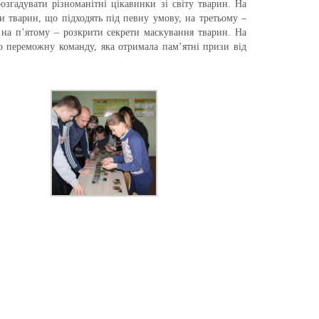
згадувати різноманітні цікавинки зі світу тварин. На
ти тварин, що підходять під певну умову, на третьому –
 на п’ятому – розкрити секрети маскування тварин. На
о переможну команду, яка отримала пам’ятні призи від