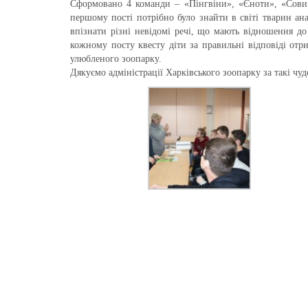
Сформовано 4 команди – «Пінгвіни», «Єноти», «Сови» 
першому пості потрібно було знайти в світі тварин ана
впізнати різні невідомі речі, що мають відношення д
кожному посту квесту діти за правильні відповіді от
улюбленого зоопарку.
Дякуємо адміністрації Харківського зоопарку за такі чу