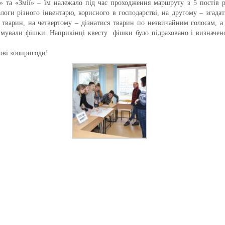
та «Змії» – їм належало під час проходження маршруту з 5 постів ро
логи різного інвентарю, корисного в господарстві, на другому – згада
о тварин, на четвертому – дізнатися тварин по незвичайним голосам, а
римували фішки. Наприкінці квесту фішки було підраховано і визначен
дові зоопригоди!