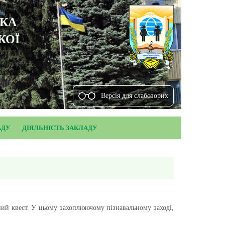
ЬКА
КОЇ
Версiя для слабозорих
АДУ
ДІЯЛЬНІСТЬ ЗАКЛАДУ
ний квест. У цьому захоплюючому пізнавальному заході,