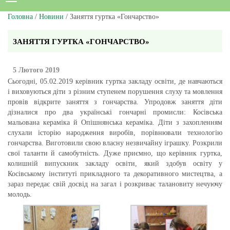
Головна
/
Новини
/ Заняття гуртка «Гончарство»
ЗАНЯТТЯ ГУРТКА «ГОНЧАРСТВО»
5 Лютого 2019
Сьогодні, 05.02.2019 керівник гуртка закладу освіти, де навчаються
і виховуються діти з різним ступенем порушення слуху та мовлення
провів відкрите заняття з гончарства. Упродовж заняття діти
дізналися про два українські гончарні промисли: Косівська
мальована кераміка й Опішнянська кераміка. Діти з захопленням
слухали історію народження виробів, порівнювали технологію
гончарства. Виготовили свою власну незвичайну іграшку. Розкрили
свої таланти й самобутність. Дуже приємно, що керівник гуртка,
колишній випускник закладу освіти, який здобув освіту у
Косівському інституті прикладного та декоративного мистецтва, а
зараз передає свій досвід на загал і розкриває талановиту нечуючу
молодь.