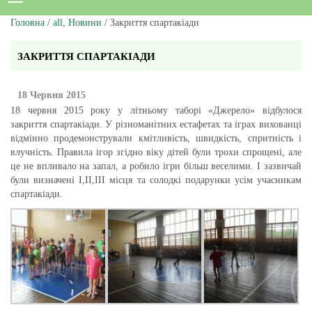
Головна
/
all
,
Новини
/ Закриття спартакіади
ЗАКРИТТЯ СПАРТАКІАДИ
18 Червня 2015
18 червня 2015 року у літньому таборі «Джерело» відбулося
закриття спартакіади. У різноманітних естафетах та іграх вихованці
відмінно продемонстрували кмітливість, швидкість, спритність і
влучність. Правила ігор згідно віку дітей були трохи спрощені, але
це не впливало на запал, а робило ігри більш веселими. І зазвичай
були визначені І,ІІ,ІІІ місця та солодкі подарунки усім учасникам
спартакіади.