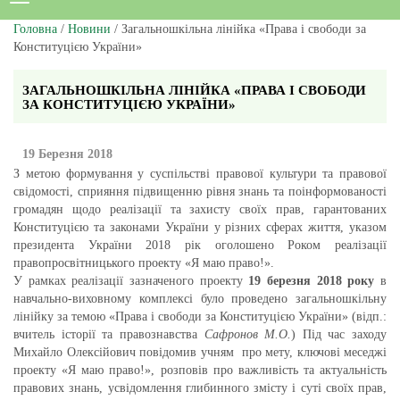
Головна
/
Новини
/ Загальношкільна лінійка «Права і свободи за
Конституцією України»
ЗАГАЛЬНОШКІЛЬНА ЛІНІЙКА «ПРАВА І СВОБОДИ
ЗА КОНСТИТУЦІЄЮ УКРАЇНИ»
19 Березня 2018
З метою формування у суспільстві правової культури та правової
свідомості, сприяння підвищенню рівня знань та поінформованості
громадян щодо реалізації та захисту своїх прав, гарантованих
Конституцією та законами України у різних сферах життя, указом
президента України 2018 рік оголошено Роком реалізації
правопросвітницького проекту «Я маю право!».
У рамках реалізації зазначеного проекту
19 березня 2018 року
в
навчально-виховному комплексі було проведено загальношкільну
лінійку за темою «Права і свободи за Конституцією України» (відп.:
вчитель історії та правознавства
Сафронов М.О.
) Під час заходу
Михайло Олексійович повідомив учням про мету, ключові меседжі
проекту «Я маю право!», розповів про важливість та актуальність
правових знань, усвідомлення глибинного змісту і суті своїх прав,