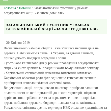
Головна
/
Новини
/ Загальноміський суботник у рамках
всеукраїнської акції «За чисте довкілля»
ЗАГАЛЬНОМІСЬКИЙ СУБОТНИК У РАМКАХ
ВСЕУКРАЇНСЬКОЇ АКЦІЇ «ЗА ЧИСТЕ ДОВКІЛЛЯ»
20 Квітня 2019
Весна впевнено набирає обертів. Уже з’явився перший цвіт на
деревах. Наближаються свята. В Україні, за давнім звичаєм,
причепурюють подвір’я всередині і зовні.
Суботнього квітневого дня у рамках проведення всеукраїнської
акції «За чисте довкілля» працівниками Комунального закладу
«Харківський спеціальний навчально-виховний комплекс»
Харківської обласної ради було здійснено генеральне весняне
прибирання навколошкільної «зеленої зони».
Всі учасники акції, попрацювали на славу: прибрали залишки
опалого листя на всій прилеглій до школи території, підмели
доріжки, повигрібали сміття за парканом, спиляли старі гілки
дерев, побілили дерева та бордюри, навели лад на квітниках.
Результатом спільних зусиль територія НВК стала ще красивішою та