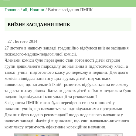
Головна
/
all
,
Новини
/ Виїзне засідання ПМПК
ВИЇЗНЕ ЗАСІДАННЯ ПМПК
27 Лютого 2014
27 лютого в нашому закладі традиційно відбулося виїзне засідання
психолого-медико-педагогічної комісії.
Членами комісії було перевірено стан готовності дітей старшої
групи дошкільного підрозділу до навчання в підготовчому класі, а
також учнів підготовчого класу до переходу в перший. Для цього
комісія відвідала заняття у цих групах дітей, під час яких
виявилося, що загальний їхній розвиток відбувається на високому
та достатньому рівнях. Батькам деяких дітей та їхнім педагогам було
надано індивідуальні консультації та рекомендації.
Засіданням ПМПК також було перевірено стан успішності у
навчанні учнів, що навчаються за індивідуальними програмами.
Для них було надано рекомендації щодо подальшого навчання у
нашому закладі. Фахівці відзначили, що учні навчально-виховного
комплексу отримують ефективне корекційне навчання.