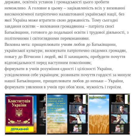
держави, освітніх установ і громадськості цього зробити
неможливо. А головне в цьому – зацікавленість всіх у вихованні
високоосвіченої патріотично налаштованої української нації, без
якої Україна може втратити свою державність. Тому сьогодні
завдання освітян – виховання громадянина – патріота своєї
Батьківщини, готового до подальшої освіти і трудової діяльності, з
політичними і світоглядними переконаннями.
Виховна мета: прищеплювати учням любов до Батьківщини,
української культури; виховувати патріотично свідомих громадян,
повагу до Вітчизни і людей, які її захищають; пробудити почуття
відповідальності перед наступним поколінням;
формувати в учнів розуміння єдності і цілісності України,
усвідомлення себе українцем; розвивати почуття гордості за минуле
нашої Батьківщини, прищеплювати любов до неньки – України,
формувати уявлення в учнів про обов’язок, мужність і героїзм.