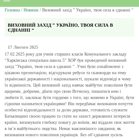
Головна
/
Новини
/ Виховний захід ” Україно, твоя сила в єднанні “
ВИХОВНИЙ ЗАХІД ” УКРАЇНО, ТВОЯ СИЛА В
ЄДНАННІ “
17 Лютого 2025
17.02.2025 року для учнів старших класів Комунального закладу
“Харківська спеціальна школа 5” ХОР був проведений виховний
захід “Україно, твоя сила в єднанні “. Учні були ознайомлені з
цікавою презентацією, відгодували ребуси та сканворди на тему
української державності і національності, шукали відповіді в чому
їх відмінність. Цей виховний захід навчає майбутнє покоління бути
щирими, добрими, дбати про свою Вітчизну, пишатися нею і
любити її, закликає бути гордими з того, що живемо в Україні, бути
гідними називатися українцями! Він передбачає виховання почуття
особистої відповідальності за долю держави, готовність служити
Батьківщині своєю працею та стати на захист державних інтересів
країни, виховувати глибоку повагу до воїнів, які віддали своє життя
в ім’я майбутнього людства. Немає важливішого завдання, як
виховання нового покоління українців. Без об’єднання зусиль