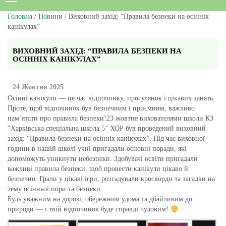
Головна
/
Новини
/ Виховний захід: “Правила безпеки на осінніх
канікулах”
ВИХОВНИЙ ЗАХІД: “ПРАВИЛА БЕЗПЕКИ НА
ОСІННІХ КАНІКУЛАХ”
24 Жовтня 2025
Осінні канікули — це час відпочинку, прогулянок і цікавих занять.
Проте, щоб відпочинок був безпечним і приємним, важливо
пам’ятати про правила безпеки!23 жовтня вихователями школи КЗ
“Харківська спеціальна школа 5” ХОР був проведений виховний
захід: “Правила безпеки на осінніх канікулах”. Під час виховної
години в нашій школі учні пригадали основні поради, які
допоможуть уникнути небезпеки. Здобувачі освіти пригадали
важливі правила безпеки, щоб провести канікули цікаво й
безпечно. Грали у цікаві ігри, розгадували кросворди та загадки на
тему осінньої пори та безпеки.
Будь уважним на дорозі, обережним удома та дбайливим до
природи — і твій відпочинок буде справді чудовим!