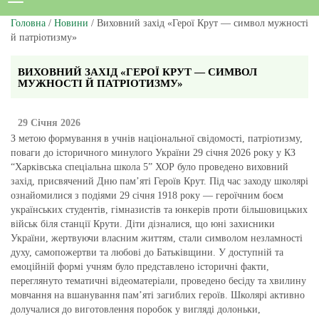
Головна
/
Новини
/ Виховний захід «Герої Крут — символ мужності
й патріотизму»
ВИХОВНИЙ ЗАХІД «ГЕРОЇ КРУТ — СИМВОЛ
МУЖНОСТІ Й ПАТРІОТИЗМУ»
29 Січня 2026
З метою формування в учнів національної свідомості, патріотизму,
поваги до історичного минулого України 29 січня 2026 року у КЗ
“Харківська спеціальна школа 5” ХОР було проведено виховний
захід, присвячений Дню пам’яті Героїв Крут. Під час заходу школярі
ознайомилися з подіями 29 січня 1918 року — героїчним боєм
українських студентів, гімназистів та юнкерів проти більшовицьких
військ біля станції Крути. Діти дізналися, що юні захисники
України, жертвуючи власним життям, стали символом незламності
духу, самопожертви та любові до Батьківщини. У доступній та
емоційній формі учням було представлено історичні факти,
переглянуто тематичні відеоматеріали, проведено бесіду та хвилину
мовчання на вшанування пам’яті загиблих героїв. Школярі активно
долучалися до виготовлення поробок у вигляді долоньки,