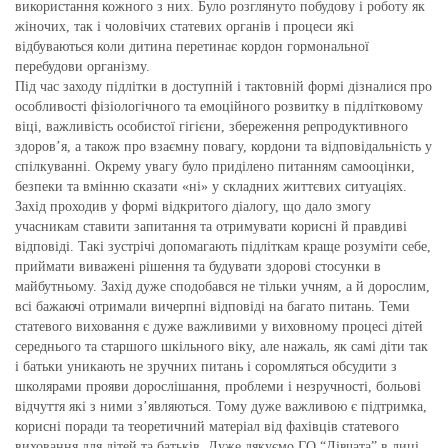
використання кожного з них. Було розглянуто побудову і роботу як
жіночих, так і чоловічих статевих органів і процеси які
відбуваються коли дитина перетинає кордон гормональної
перебудови організму.
Під час заходу підлітки в доступній і тактовній формі дізналися про
особливості фізіологічного та емоційного розвитку в підлітковому
віці, важливість особистої гігієни, збереження репродуктивного
здоров’я, а також про взаємну повагу, кордони та відповідальність у
спілкуванні. Окрему увагу було приділено питанням самооцінки,
безпеки та вмінню сказати «ні» у складних життєвих ситуаціях.
Захід проходив у формі відкритого діалогу, що дало змогу
учасникам ставити запитання та отримувати корисні й правдиві
відповіді. Такі зустрічі допомагають підліткам краще розуміти себе,
приймати виважені рішення та будувати здорові стосунки в
майбутньому. Захід дуже сподобався не тільки учням, а й дорослим,
всі бажаючі отримали вичерпні відповіді на багато питань. Теми
статевого виховання є дуже важливими у виховному процесі дітей
середнього та старшого шкільного віку, але нажаль, як самі діти так
і батьки уникають не зручних питань і соромляться обсудити з
школярами прояви дорослішання, проблеми і незручності, больові
відчуття які з ними з’являються. Тому дуже важливою є підтримка,
корисні поради та теоретичний матеріал від фахівців статевого
виховання для дітей та батьків. Дуже дякуємо ГО “Дівчата” в лиці