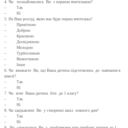
4. Чи познайомились Ви з першою вчителькою?
– Так
– Ні
5. На Ваш розсуд, якою має буди перша вчителька?
– Привітною
– Доброю
– Красивою
– Досвідченою
– Молодою
– Турботливою
– Вимогливою
– Інше
6. Чи вважаєте Ви, що Ваша дитина підготовлена до навчання в
школі?
– Так
– Ні
7. Чи хоче Ваша дитина йти до 1 класу?
– Так
– Ні
8. Чи зацікавлені Ви у створенні шкіл повного дня?
– Так
– Ні
9. Чи стикнулися Ви з проблемами при прийомі дитини до 1