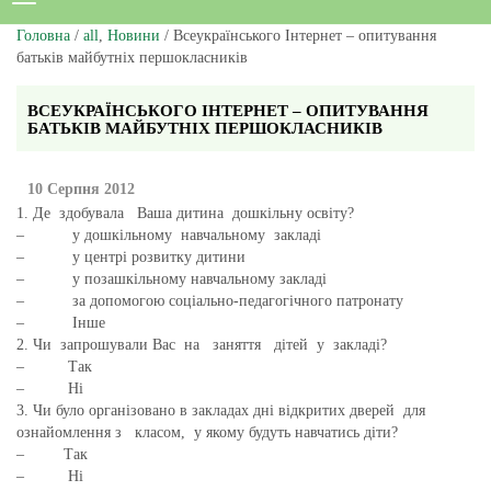
Головна
/
all
,
Новини
/ Всеукраїнського Інтернет – опитування
батьків майбутніх першокласників
ВСЕУКРАЇНСЬКОГО ІНТЕРНЕТ – ОПИТУВАННЯ
БАТЬКІВ МАЙБУТНІХ ПЕРШОКЛАСНИКІВ
10 Серпня 2012
1. Де здобувала Ваша дитина дошкільну освіту?
– у дошкільному навчальному закладі
– у центрі розвитку дитини
– у позашкільному навчальному закладі
– за допомогою соціально-педагогічного патронату
– Інше
2. Чи запрошували Вас на заняття дітей у закладі?
– Так
– Ні
3. Чи було організовано в закладах дні відкритих дверей для
ознайомлення з класом, у якому будуть навчатись діти?
– Так
– Ні