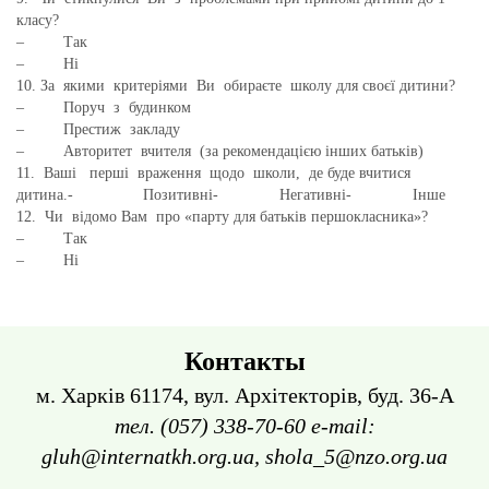
класу?
– Так
– Ні
10. За якими критеріями Ви обираєте школу для своєї дитини?
– Поруч з будинком
– Престиж закладу
– Авторитет вчителя (за рекомендацією інших батьків)
11. Ваші перші враження щодо школи, де буде вчитися
дитина.- Позитивні- Негативні- Інше
12. Чи відомо Вам про «парту для батьків першокласника»?
– Так
– Ні
Контакты
м. Харків 61174, вул. Архітекторів, буд. 36-А
тел. (057) 338-70-60 e-mail:
gluh@internatkh.org.ua, shola_5@nzo.org.ua