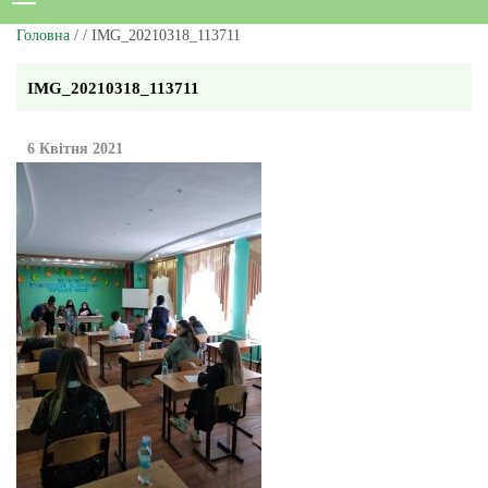
Головна
/ / IMG_20210318_113711
IMG_20210318_113711
6 Квітня 2021