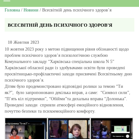
Головна
/
Новини
/ Всесвітній день психічного здоров’я
ВСЕСВІТНІЙ ДЕНЬ ПСИХІЧНОГО ЗДОРОВ’Я
10 Жовтня 2023
10 жовтня 2023 року з метою підвищення рівня обізнаності щодо
проблем психічного здоров’я психологічною службою
Комунального закладу “Харківська спеціальна школа N 5”
Харківської обласної ради із здобувачами освіти були проведені
просвітницько-профілактичні заходи присвячені Всесвітньому дню
психічного здоров’я.
Дітям було продемонстровано відповідні ролики за темою “Ти
як?”, було запропоновано декілька вправ, а саме: “Символ сили”,
“П’ять кіл підтримки”, “Обійми”та дихальна вправа “Долонька”.
Проведені заходи сприяли атмосфері емоційного відновлення,
почуттю безпеки та психоемоційного комфорту.