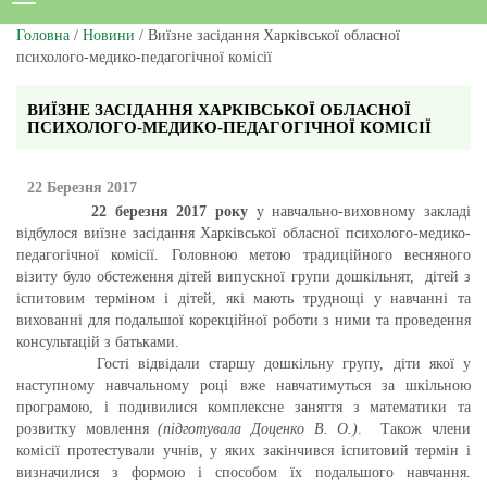
Головна
/
Новини
/ Виїзне засідання Харківської обласної
психолого-медико-педагогічної комісії
ВИЇЗНЕ ЗАСІДАННЯ ХАРКІВСЬКОЇ ОБЛАСНОЇ
ПСИХОЛОГО-МЕДИКО-ПЕДАГОГІЧНОЇ КОМІСІЇ
22 Березня 2017
22 березня 2017 року
у навчально-виховному закладі
відбулося виїзне засідання Харківської обласної психолого-медико-
педагогічної комісії. Головною метою традиційного весняного
візиту було обстеження дітей випускної групи дошкільнят, дітей з
іспитовим терміном і дітей, які мають труднощі у навчанні та
вихованні для подальшої корекційної роботи з ними та проведення
консультацій з батьками.
Гості відвідали старшу дошкільну групу, діти якої у
наступному навчальному році вже навчатимуться за шкільною
програмою, і подивилися комплексне заняття з математики та
розвитку мовлення
(підготувала Доценко В. О.)
. Також члени
комісії протестували учнів, у яких закінчився іспитовий термін і
визначилися з формою і способом їх подальшого навчання.