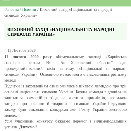
Головна
/
Новини
/ Виховний захід «Національні та народні
символи України»
ВИХОВНИЙ ЗАХІД «НАЦІОНАЛЬНІ ТА НАРОДНІ
СИМВОЛИ УКРАЇНИ»
11 Лютого 2020
11 лютого 2020 року
вКомунальному закладі «Харківська
спеціальна школа № 5» Харківської обласної ради
проведенийвиховний захід на тему: «Національні та народні
символи України». Основною метою якого є вихованняпатріотизму
молоді.
Підлітки із захопленням ознайомились з цікавою легендою про три
основні національні символи України. Кожна команда відповіла на
запитання, самостійно з’єднала частини прислів’їв, розгадала
загадки про рослини й тварини – символи України.Підсумком
заходу було виконання конкурсантами Гімну України жестовою
мовою.
Усім учасникам конкурсу бажаємо перемог і зичимоподальших
успіхів. Дякуємо!!!