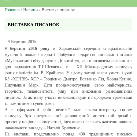
Головна
/
Новини
/ Виставка писанок
ВИСТАВКА ПИСАНОК
9 Березня 2016
9 березня 2016 року
в Харківській середній спеціалізованій
музичній школи-інтернаті відбулося відкриття виставки писанок
«Музикантам світу дарунок Дивосвіту», яка присвячена роковини з
дня народження Т.Г.Шевченка та ХІІ Міжнародному конкурсу
юних піаністів ім. В. Крайнєва. У цьому заході взяли участь і учні
КЗ «ХСНВК» ХОР – Гордієнко Дмитро, Бовтенко Лія, Чорна Кетіно,
Нікульшин Марк. Діти продемонстрували свою майстерність,
творчість, талановитість, уяву при виконанні різноманітних
писанок. За активну участь вихованці були нагороджені грамотами
та пам’ятними сувенірами.
А в оформленні фойє великої зали школи-інтернату гостям
конкурсу був представлений дивовижний мистецький дизайн-
проект у національному стилі, ідея якого належить вчителю нашого
навчального закладу – Наталії Кравченко.
На виставці представлено понад 400 традиційних писанок