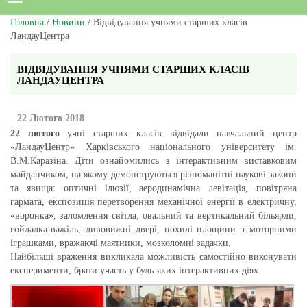
Головна
/
Новини
/ Відвідування учнями старших класів
ЛандауЦентра
ВІДВІДУВАННЯ УЧНЯМИ СТАРШИХ КЛАСІВ
ЛАНДАУЦЕНТРА
22 Лютого 2018
22 лютого
учні старших класів відвідали навчальний центр
«ЛандауЦентр» Харківського національного університету ім.
В.М.Каразіна. Діти ознайомились з інтерактивним виставковим
майданчиком, на якому демонструються різноманітні наукові закони
та явища: оптичні ілюзії, аеродинамічна левітація, повітряна
гармата, експозиція перетворення механічної енергії в електричну,
«воронка», заломлення світла, овальний та вертикальний більярди,
гойдалка-важіль, дивовижні двері, похилі площини з моторними
іграшками, вражаючі маятники, мозколомні задачки.
Найбільші враження викликала можливість самостійно виконувати
експерименти, брати участь у будь-яких інтерактивних діях.