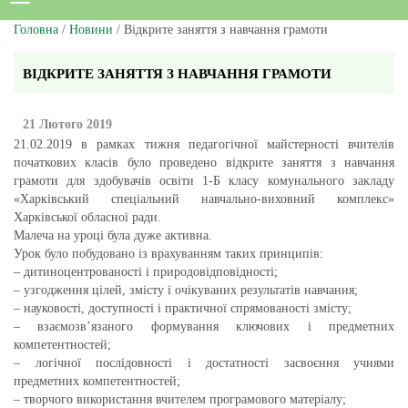
Головна
/
Новини
/ Відкрите заняття з навчання грамоти
ВІДКРИТЕ ЗАНЯТТЯ З НАВЧАННЯ ГРАМОТИ
21 Лютого 2019
21.02.2019 в рамках тижня педагогічної майстерності вчителів
початкових класів було проведено відкрите заняття з навчання
грамоти для здобувачів освіти 1-Б класу комунального закладу
«Харківський спеціальний навчально-виховний комплекс»
Харківської обласної ради.
Малеча на уроці була дуже активна.
Урок було побудовано із врахуванням таких принципів:
– дитиноцентрованості і природовідповідності;
– узгодження цілей, змісту і очікуваних результатів навчання;
– науковості, доступності і практичної спрямованості змісту;
– взаємозв’язаного формування ключових і предметних
компетентностей;
– логічної послідовності і достатності засвоєння учнями
предметних компетентностей;
– творчого використання вчителем програмового матеріалу;