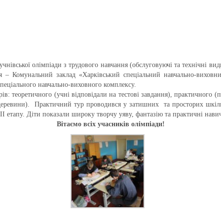
 учнівської олімпіади з трудового навчання (обслуговуючі та технічні в
 – Комунальний заклад «Харківський спеціальний навчально-виховни
спеціального навчально-виховного комплексу.
в: теоретичного (учні відповідали на тестові завдання), практичного (
 деревини). Практичний тур проводився у затишних та просторих шкіль
ІІ етапу. Діти показали широку творчу уяву, фантазію та практичні нави
Вітаємо всіх учасників олімпіади!