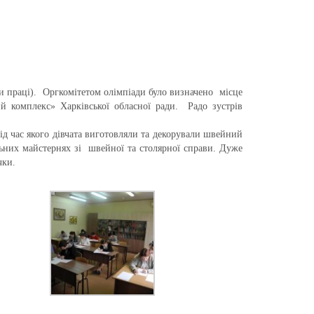
иди праці). Оргкомітетом олімпіади було визначено місце
й комплекс» Харківської обласної ради. Радо зустрів
під час якого дівчата виготовляли та декорували швейний
них майстернях зі швейної та столярної справи. Дуже
чки.