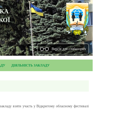
ЬКА
КОЇ
Версiя для слабозорих
АДУ
ДІЯЛЬНІСТЬ ЗАКЛАДУ
закладу взяти участь у Відкритому обласному фестивалі