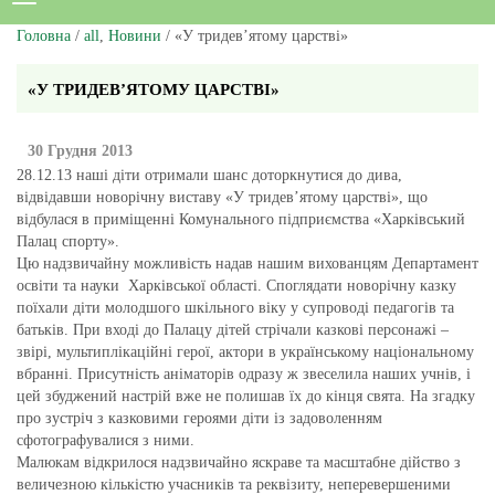
Головна
/
all
,
Новини
/ «У тридев’ятому царстві»
«У ТРИДЕВ’ЯТОМУ ЦАРСТВІ»
30 Грудня 2013
28.12.13 наші діти отримали шанс доторкнутися до дива,
відвідавши новорічну виставу «У тридев’ятому царстві», що
відбулася в приміщенні Комунального підприємства «Харківський
Палац спорту».
Цю надзвичайну можливість надав нашим вихованцям Департамент
освіти та науки Харківської області. Споглядати новорічну казку
поїхали діти молодшого шкільного віку у супроводі педагогів та
батьків. При вході до Палацу дітей стрічали казкові персонажі –
звірі, мультиплікаційні герої, актори в українському національному
вбранні. Присутність аніматорів одразу ж звеселила наших учнів, і
цей збуджений настрій вже не полишав їх до кінця свята. На згадку
про зустріч з казковими героями діти із задоволенням
сфотографувалися з ними.
Малюкам відкрилося надзвичайно яскраве та масштабне дійство з
величезною кількістю учасників та реквізиту, неперевершеними