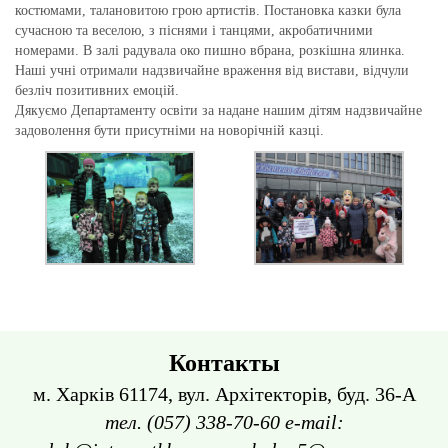
костюмами, талановитою грою артистів. Постановка казки була
сучасною та веселою, з піснями і танцями, акробатичними
номерами. В залі радувала око пишно вбрана, розкішна ялинка.
Наші учні отримали надзвичайне враження від вистави, відчули
безліч позитивних емоцій.
Дякуємо Департаменту освіти за надане нашим дітям надзвичайне
задоволення бути присутніми на новорічній казці.
Контакты
м. Харків 61174, вул. Архітекторів, буд. 36-А
тел. (057) 338-70-60 e-mail: