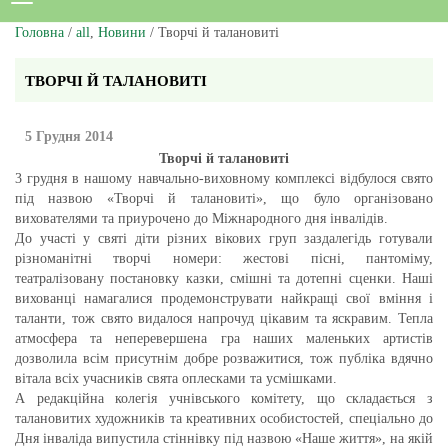
Головна
/
all
,
Новини
/ Творчі й талановиті
ТВОРЧІ Й ТАЛАНОВИТІ
5 Грудня 2014
Творчі й талановиті
3 грудня в нашому навчально-виховному комплексі відбулося свято
під назвою «Творчі й талановиті», що було організовано
вихователями та приурочено до Міжнародного дня інвалідів.
До участі у святі діти різних вікових груп заздалегідь готували
різноманітні творчі номери: жестові пісні, пантоміму,
театралізовану постановку казки, смішні та дотепні сценки. Наші
вихованці намагалися продемонструвати найкращі свої вміння і
таланти, тож свято видалося напрочуд цікавим та яскравим. Тепла
атмосфера та неперевершена гра наших маленьких артистів
дозволила всім присутнім добре розважитися, тож публіка вдячно
вітала всіх учасників свята оплесками та усмішками.
А редакційна колегія учнівського комітету, що складається з
талановитих художників та креативних особистостей, спеціально до
Дня інваліда випустила стіннівку під назвою «Наше життя», на якій