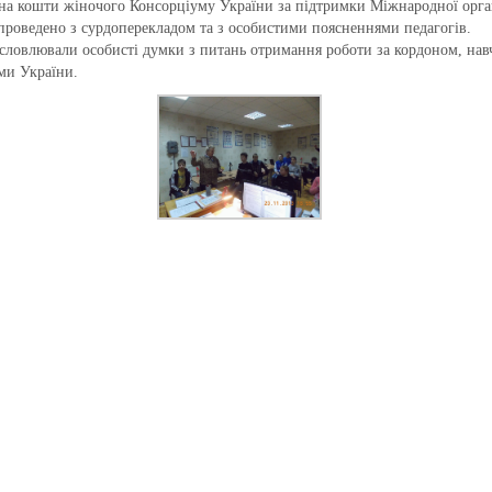
а кошти жіночого Консорціуму України за підтримки Міжнародної органі
ло проведено з сурдоперекладом та з особистими поясненнями педагогів.
словлювали особисті думки з питань отримання роботи за кордоном, нав
ми України.