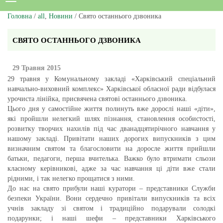
Головна
/
all
,
Новини
/ Свято останнього дзвоника
СВЯТО ОСТАННЬОГО ДЗВОНИКА
29 Травня 2015
29 травня у Комунальному закладі «Харківський спеціальний
навчально-виховний комплекс» Харківської обласної ради відбулася
урочиста лінійка, присвячена святові останнього дзвоника.
Цього дня у самостійне життя полинуть вже дорослі наші «діти»,
які пройшли нелегкий шлях пізнання, становлення особистості,
розвитку творчих нахилів під час дванадцятирічного навчання у
нашому закладі. Привітати наших дорогих випускників з цим
визначним святом та благословити на доросле життя прийшли
батьки, педагоги, перша вчителька. Важко було втримати сльози
класному керівникові, адже за час навчання ці діти вже стали
рідними, і так нелегко прощатися з ними.
До нас на свято прибули наші куратори – представники Служби
безпеки України. Вони сердечно привітали випускників та всіх
учнів закладу зі святом і традиційно подарували солодкі
подарунки; і наші шефи – представники Харківського