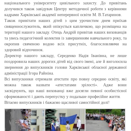
національного університету цивільного захисту. До привітань
долучився також завідувач Центру методичної роботи з керівними
кадрами Харківської академії неперервної освіти М. В.Татаринов.
Також привітати наших дітей з цим урочистим днем приїхав
священнослужитель, який опікується капличкою, що розміщена на
території нашого закладу. Отець Андрій привітав наших вихованців
та увесь педагогічний колектив із завершенням навчального року, та
окропив свяченою водою всіх присутніх, благословляючи на
здоровий відпочинок.
Директор нашого закладу, Середенко Надія Іванівна, не лише
поздоровила наших дорогих дітей від свого імені, але й виголосила
звернення до випускників голови Харківської обласної державної
адміністрації Ігора Райніна.
Всі випускники отримали атестати про повну середню освіту, які
можна також назвати «атестатами зрілості». Адже вони
засвідчують, що наші вихованці вже досягли певної особистісної
сформованості і дають перепустку у подальше професійне життя.
Вітаємо випускників і бажаємо щасливої самостійної долі!