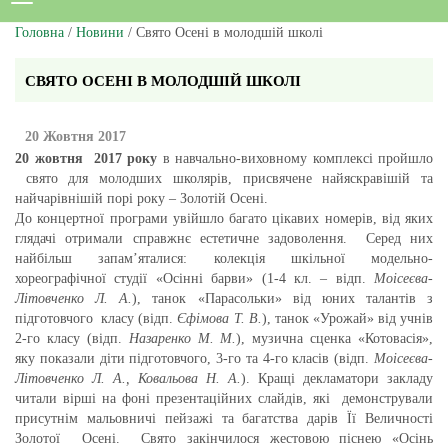
Головна
/
Новини
/ Свято Осені в молодшій школі
СВЯТО ОСЕНІ В МОЛОДШІЙ ШКОЛІ
20 Жовтня 2017
20 жовтня
2017 року
в навчально-виховному комплексі пройшло
свято для молодших школярів, присвячене найяскравішій та
найчарівнішій порі року – Золотій Осені.
До концертної програми увійшло багато цікавих номерів, від яких
глядачі отримали справжнє естетичне задоволення. Серед них
найбільш запам’яталися: колекція шкільної модельно-
хореографічної студії «Осінні барви» (1-4 кл. – відп.
Моісеєва-
Літовченко Л. А.
), танок «Парасольки» від юних талантів з
підготовчого класу (відп.
Єфімова Т. В.
), танок «Урожай» від учнів
2-го класу (відп.
Назаренко М. М.
), музична сценка «Котовасія»,
яку показали діти підготовчого, 3-го та 4-го класів (відп.
Моісеєва-
Літовченко Л. А., Ковальова Н. А.
). Кращі декламатори закладу
читали вірші на фоні презентаційних слайдів, які демонстрували
присутнім мальовничі пейзажі та багатства дарів Її Величності
Золотої Осені. Свято закінчилося жестовою піснею «Осінь