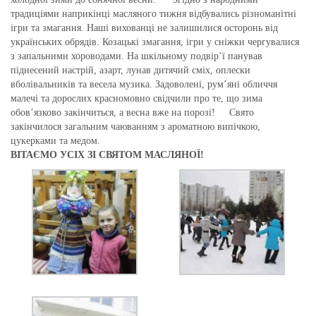
традиціями наприкінці масляного тижня відбувались різноманітні
ігри та змагання. Наші вихованці не залишилися осторонь від
українських обрядів. Козацькі змагання, ігри у сніжки чергувалися
з запальними хороводами. На шкільному подвір’ї панував
піднесений настрій, азарт, лунав дитячий сміх, оплески
вболівальників та весела музика. Задоволені, рум’яні обличчя
малечі та дорослих красномовно свідчили про те, що зима
обов’язково закінчиться, а весна вже на порозі! Свято
закінчилося загальним чаюванням з ароматною випічкою,
цукерками та медом.
ВІТАЄМО УСІХ ЗІ СВЯТОМ МАСЛЯНОЇ!