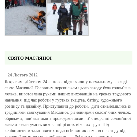
СВЯТО МАСЛЯНОЇ
24 Лютого 2012
Яскравим дійством 24 лютого відзначили у навчальному закладі
свято Масляної. Головним персонажем цього заходу була солом’яна
лялька, виготовлена руками наших вихованців на уроках трудового
навчання, під час роботи у гуртках ткацтва, батіку, художнього
розпису та дизайну. Приступаючи до роботи, діти ознайомились із
традиціями святкування Масляної, різновидами солом’яних ляльок,
обрядами, пов’язаними з проводами зими. У створенні солом’яної
ляльки взяли участь вихованці різних вікових груп. Під
керівництвом талановитих педагогів виник символ переходу від
холодної зими до сонячної весни. Згідно з народними