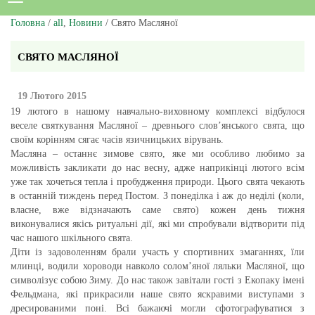
Головна
/
all
,
Новини
/ Свято Масляної
СВЯТО МАСЛЯНОЇ
19 Лютого 2015
19 лютого в нашому навчально-виховному комплексі відбулося
веселе святкування Масляної – древнього слов’янського свята, що
своїм корінням сягає часів язичницьких вірувань.
Масляна – останнє зимове свято, яке ми особливо любимо за
можливість закликати до нас весну, адже наприкінці лютого всім
уже так хочеться тепла і пробудження природи. Цього свята чекають
в останній тиждень перед Постом. З понеділка і аж до неділі (коли,
власне, вже відзначають саме свято) кожен день тижня
виконувалися якісь ритуальні дії, які ми спробували відтворити під
час нашого шкільного свята.
Діти із задоволенням брали участь у спортивних змаганнях, їли
млинці, водили хороводи навколо солом’яної ляльки Масляної, що
символізує собою Зиму. До нас також завітали гості з Екопаку імені
Фельдмана, які прикрасили наше свято яскравими виступами з
дресированими поні. Всі бажаючі могли сфотографуватися з