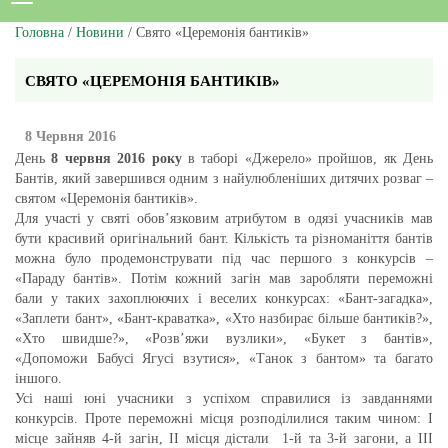
Головна
/
Новини
/ Свято «Церемонія бантиків»
СВЯТО «ЦЕРЕМОНІЯ БАНТИКІВ»
8 Червня 2016
День
8 червня 2016 року
в таборі «Джерело» пройшов, як День
Бантів, який завершився одним з найулюбленіших дитячих розваг –
святом «Церемонія бантиків».
Для участі у святі обов’язковим атрибутом в одязі учасників мав
бути красивий оригінальний бант. Кількість та різноманіття бантів
можна було продемонструвати під час першого з конкурсів –
«Параду бантів». Потім кожний загін мав заробляти переможні
бали у таких захоплюючих і веселих конкурсах: «Бант-загадка»,
«Заплети бант», «Бант-краватка», «Хто назбирає більше бантиків?»,
«Хто швидше?», «Розв’яжи вузлики», «Букет з бантів»,
«Допоможи Бабусі Ягусі взутися», «Танок з бантом» та багато
іншого.
Усі наші юні учасники з успіхом справилися із завданнями
конкурсів. Проте переможні місця розподілилися таким чином: І
місце зайняв 4-й загін, ІІ місця дістали 1-й та 3-й загони, а ІІІ