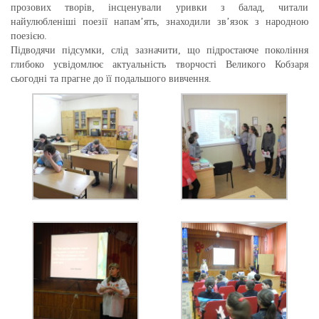
прозових творів, інсценували уривки з балад, читали
найулюбленіші поезії напам’ять, знаходили зв’язок з народною
поезією.
Підводячи підсумки, слід зазначити, що підростаюче покоління
глибоко усвідомлює актуальність творчості Великого Кобзаря
сьогодні та прагне до її подальшого вивчення.