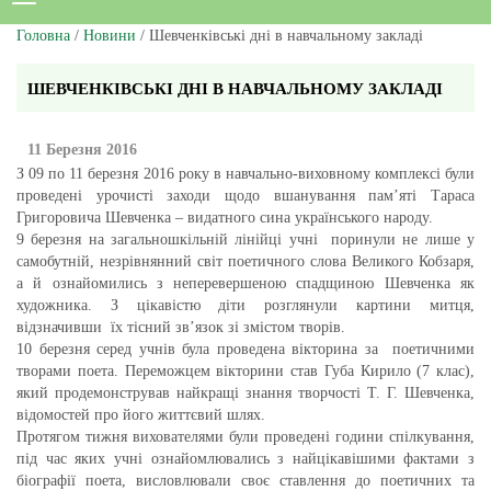
Головна
/
Новини
/ Шевченківські дні в навчальному закладі
ШЕВЧЕНКІВСЬКІ ДНІ В НАВЧАЛЬНОМУ ЗАКЛАДІ
11 Березня 2016
З 09 по 11 березня 2016 року в навчально-виховному комплексі були
проведені урочисті заходи щодо вшанування пам’яті Тараса
Григоровича Шевченка – видатного сина українського народу.
9 березня на загальношкільній лінійці учні поринули не лише у
самобутній, незрівнянний світ поетичного слова Великого Кобзаря,
а й ознайомились з неперевершеною спадщиною Шевченка як
художника. З цікавістю діти розглянули картини митця,
відзначивши їх тісний зв’язок зі змістом творів.
10 березня серед учнів була проведена вікторина за поетичними
творами поета. Переможцем вікторини став Губа Кирило (7 клас),
який продемонстрував найкращі знання творчості Т. Г. Шевченка,
відомостей про його життєвий шлях.
Протягом тижня вихователями були проведені години спілкування,
під час яких учні ознайомлювались з найцікавішими фактами з
біографії поета, висловлювали своє ставлення до поетичних та