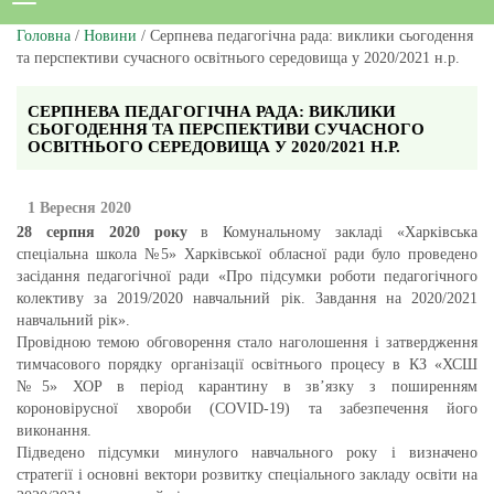
Головна
/
Новини
/ Серпнева педагогічна рада: виклики сьогодення
та перспективи сучасного освітнього середовища у 2020/2021 н.р.
СЕРПНЕВА ПЕДАГОГІЧНА РАДА: ВИКЛИКИ
СЬОГОДЕННЯ ТА ПЕРСПЕКТИВИ СУЧАСНОГО
ОСВІТНЬОГО СЕРЕДОВИЩА У 2020/2021 Н.Р.
1 Вересня 2020
28 серпня 2020 року
в Комунальному закладі «Харківська
спеціальна школа №5» Харківської обласної ради було проведено
засідання педагогічної ради «Про підсумки роботи педагогічного
колективу за 2019/2020 навчальний рік. Завдання на 2020/2021
навчальний рік».
Провідною темою обговорення стало наголошення і затвердження
тимчасового порядку організації освітнього процесу в КЗ «ХСШ
№5» ХОР в період карантину в зв’язку з поширенням
короновірусної хвороби (COVID-19) та забезпечення його
виконання.
Підведено підсумки минулого навчального року і визначено
стратегії і основні вектори розвитку спеціального закладу освіти на