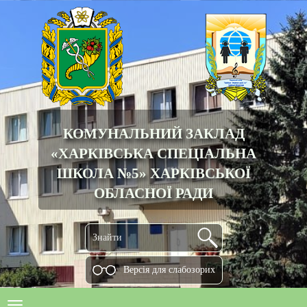
КОМУНАЛЬНИЙ ЗАКЛАД
«ХАРКІВСЬКА СПЕЦІАЛЬНА
ШКОЛА №5» ХАРКІВСЬКОЇ
ОБЛАСНОЇ РАДИ
Версiя для слабозорих