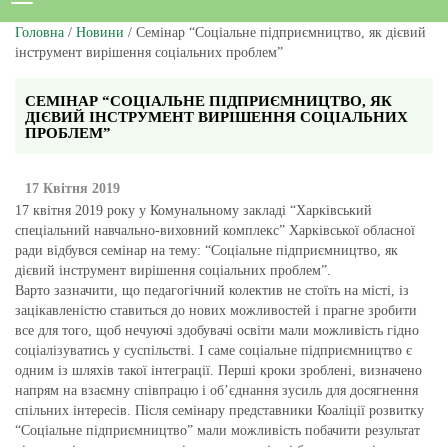
Головна
/
Новини
/ Семінар “Соціальне підприємництво, як дієвий
інструмент вирішення соціальних проблем”
СЕМІНАР “СОЦІАЛЬНЕ ПІДПРИЄМНИЦТВО, ЯК
ДІЄВИЙ ІНСТРУМЕНТ ВИРІШЕННЯ СОЦІАЛЬНИХ
ПРОБЛЕМ”
17 Квітня 2019
17 квітня 2019 року у Комунальному закладі “Харківський
спеціальний навчально-виховний комплекс” Харківської обласної
ради відбувся семінар на тему: “Соціальне підприємництво, як
дієвий інструмент вирішення соціальних проблем”.
Варто зазначити, що педагогічний колектив не стоїть на місті, із
зацікавленістю ставиться до нових можливостей і прагне зробити
все для того, щоб нечуючі здобувачі освіти мали можливість гідно
соціалізуватись у суспільстві. І саме соціальне підприємництво є
одним із шляхів такої інтеграції. Перші кроки зроблені, визначено
напрям на взаємну співпрацю і об’єднання зусиль для досягнення
спільних інтересів. Після семінару представники Коаліції розвитку
“Соціальне підприємництво” мали можливість побачити результат