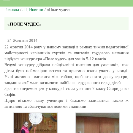
Головна
/
all
,
Новини
/ «Поле чудес»
«ПОЛЕ ЧУДЕС»
24 Жовтня 2014
22 жовтня 2014 року у нашому закладі в рамках тижня педагогічної
майстерності керівників гуртків та вчителів трудового навчання
відбувся конкурс-гра «Поле чудес» для учнів 5-12 класів.
Ведучі конкурсу дібрали найцікавіші питання для учасників, тож
дітям було неймовірно весело та приємно взяти участь у заході.
Учні активно змагалися між собою, щоб втрапити до супер-гри,
завдання якої мали визначити найбільш ерудованого серед дітей.
Зрештою переможцем у конкурсі стала учениця 7 класу Свириденко
Софія.
Щиро вітаємо нашу ученицю і бажаємо залишатися такою ж
активною та збагачуватися новими знаннями!