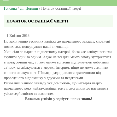
Головна
/
all
,
Новини
/ Початок останньої чверті
ПОЧАТОК ОСТАННЬОЇ ЧВЕРТІ
1 Квітня 2013
По закінченню весняних канікул до навчального закладу, сповнені
нових сил, повернулися наші вихованці.
Учні сіли за парти в піднесеному настрої, бо за час канікул встигли
скучити один за одним. Адже не всі діти мають змогу зустрічатися
в позаурочний час, і , хоч майже всі вони підтримують мобільний
зв’язок та спілкуються в мережі Інтернет, ніщо не може замінити
живого спілкування. Школярі радо ділилися враженнями від
проведеного відпочинку з друзями та педагогами.
Вихованці нашого закладу усвідомлюють, що четверта чверть
навчального року найважливіша, тому приступили до навчання з
усією серйозністю та завзяттям.
Бажаємо успіхів у здобутті нових знань!