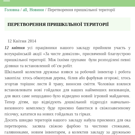
Головна
/
all
,
Новини
/ Перетворення пришкільної території
ПЕРЕТВОРЕННЯ ПРИШКІЛЬНОЇ ТЕРИТОРІЇ
12 Квітня 2014
12 квітня
усі працівники нашого закладу прийняли участь у
всеукраїнській акції «За чисте довкілля», присвячений благоустрою
пришкільної території. Між їхніми групами були розподілені певні
ділянки та встановлений об’єм робіт.
Шкільний колектив дружньо взявся за робочий інвентар і робота
закипіла: хтось обкопував дерева, білив або фарбував огорожі; хтось
згортав торішнє листя й траву, виносив сміття. Чоловіки взялися
встановлювати нові гойдалки для наших найменших вихованців,
для яких саме нещодавно було відведено новий ігровий майданчик.
Тепер дітям, що відвідують дошкільний підрозділ навчально-
виховного комплексу буде приємно бавитися в свіжозавезеному
пісочку, кататися на нових гойдалках та гірках.
Досить швидко територія нашого закладу набула приємних для ока
перетворень: засяяла свіжою фарбою та чистими стежками,
галявинками, новим інвентарем, а колектив закладу за дружньою