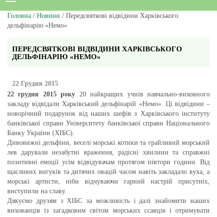
Головна
/
Новини
/ Передсвяткові відвідини Харківського
дельфінарію «Немо»
ПЕРЕДСВЯТКОВІ ВІДВІДИНИ ХАРКІВСЬКОГО
ДЕЛЬФІНАРІЮ «НЕМО»
22 Грудня 2015
22 грудня 2015 року
20 найкращих учнів навчально-виховного
закладу відвідали Харківський дельфінарій «Немо». Ці відвідини –
новорічний подарунок від наших шефів з Харківського інституту
банківської справи Університету банківської справи Національного
Банку України (ХІБС).
Дивовижні дельфіни, веселі морські котики та грайливий морський
лев дарували незабутні враження, радісні хвилини та справжні
позитивні емоції усім відвідувачам протягом півтори години. Від
щасливих вигуків та дитячих овацій часом навіть закладало вуха, а
морські артисти, ніби відчуваючи гарний настрій присутніх,
виступили на славу.
Дякуємо друзям з ХІБС за можливість і далі знайомити наших
вихованців із загадковим світом морських ссавців і отримувати