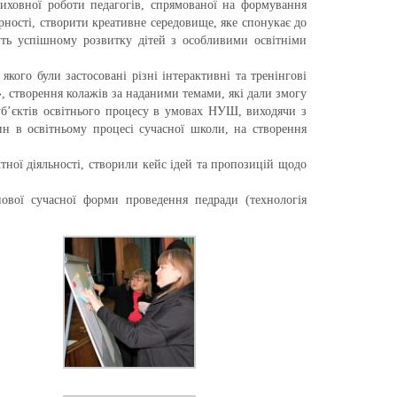
иховної роботи педагогів, спрямованої на формування
рності, створити креативне середовище, яке спонукає до
муть успішному розвитку дітей з особливими освітніми
якого були застосовані різні інтерактивні та тренінгові
, створення колажів за наданими темами, які дали змогу
суб’єктів освітнього процесу в умовах НУШ, виходячи з
ин в освітньому процесі сучасної школи, на створення
тної діяльності, створили кейс ідей та пропозицій щодо
нової сучасної форми проведення педради (технологія