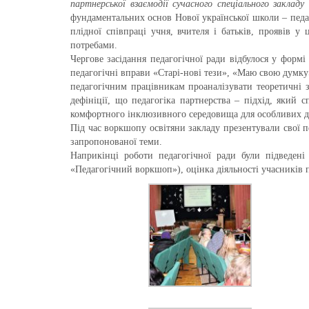
партнерської взаємодії сучасного спеціального закладу
фундаментальних основ Нової української школи – педаг
плідної співпраці учня, вчителя і батьків, проявів 
потребами.
Чергове засідання педагогічної ради відбулося у формі 
педагогічні вправи «Старі-нові тези», «Маю свою думку
педагогічним працівникам проаналізувати теоретичні з
дефініції, що педагогіка партнерства – підхід, який
комфортного інклюзивного середовища для особливих діте
Під час воркшопу освітяни закладу презентували свої п
запропонованої теми.
Наприкінці роботи педагогічної ради були підведені
«Педагогічний воркшоп»), оцінка діяльності учасників пе