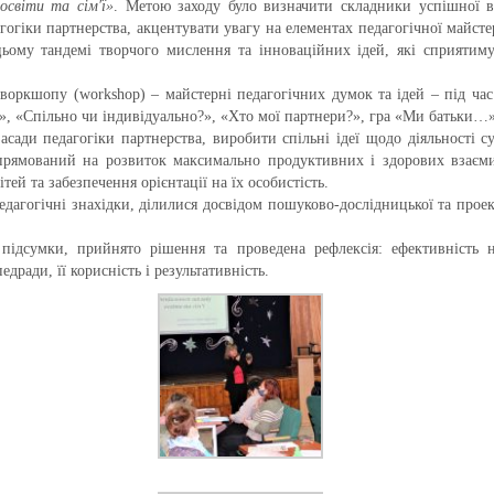
 освіти та сім′ї»
. Метою заходу було визначити складники успішної в
огіки партнерства, акцентувати увагу на елементах педагогічної майсте
у цьому тандемі творчого мислення та інноваційних ідей, які сприяти
воркшопу (workshop) – майстерні педагогічних думок та ідей – під час 
», «Спільно чи індивідуально?», «Хто мої партнери?», гра «Ми батьки…»
асади педагогіки партнерства, виробити спільні ідеї щодо діяльності 
 спрямований на розвиток максимально продуктивних і здорових взаєм
й та забезпечення орієнтації на їх особистість.
едагогічні знахідки, ділилися досвідом пошуково-дослідницької та проек
 підсумки, прийнято рішення та проведена рефлексія: ефективність 
дради, її корисність і результативність.