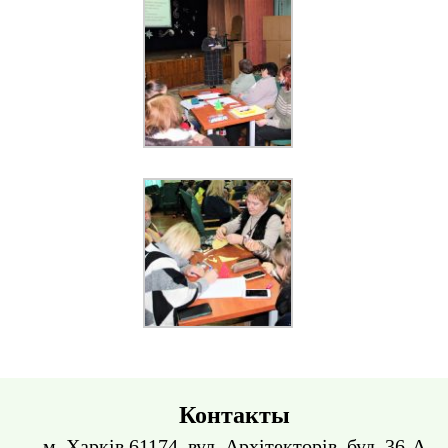
Контакты
м. Харків 61174, вул. Архітекторів, буд. 36-А