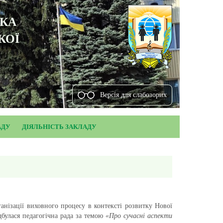
ЬКА
КОЇ
Версiя для слабозорих
АДУ
ДІЯЛЬНІСТЬ ЗАКЛАДУ
анізації виховного процесу в контексті розвитку Нової
дбулася педагогічна рада за темою
«Про сучасні аспекти