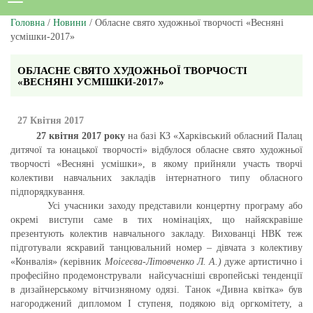
Головна
/
Новини
/ Обласне свято художньої творчості «Весняні
усмішки-2017»
ОБЛАСНЕ СВЯТО ХУДОЖНЬОЇ ТВОРЧОСТІ
«ВЕСНЯНІ УСМІШКИ-2017»
27 Квітня 2017
27 квітня 2017 року
на базі КЗ «Харківський обласний Палац
дитячої та юнацької творчості» відбулося обласне свято художньої
творчості «Весняні усмішки», в якому прийняли участь творчі
колективи навчальних закладів інтернатного типу обласного
підпорядкування.
Усі учасники заходу представили концертну програму або
окремі виступи саме в тих номінаціях, що найяскравіше
презентують колектив навчального закладу. Вихованці НВК теж
підготували яскравий танцювальний номер – дівчата з колективу
«Конвалія»
(
керівник
Моісеєва-Літовченко Л. А.)
дуже артистично і
професійно продемонстрували найсучасніші європейські тенденції
в дизайнерському вітчизняному одязі. Танок «Дивна квітка» був
нагороджений дипломом І ступеня, подякою від оргкомітету, а