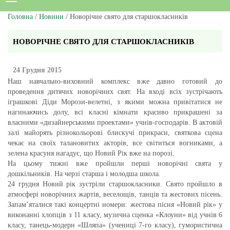
Головна
/
Новини
/ Новорічне свято для старшокласників
НОВОРІЧНЕ СВЯТО ДЛЯ СТАРШОКЛАСНИКІВ
24 Грудня 2015
Наш навчально-виховний комплекс вже давно готовий до
проведення дитячих новорічних свят. На вході всіх зустрічають
іграшкові Діди Морози-велетні, з якими можна привітатися не
нагинаючись долу, всі класні кімнати красиво прикрашені за
власними «дизайнерськими проектами» учнів-господарів. В актовій
залі майорять різнокольорові блискучі прикраси, святкова сцена
чекає на своїх талановитих акторів, все світиться вогниками, а
зелена красуня нагадує, що Новий Рік вже на порозі.
На цьому тижні вже пройшли перші новорічні свята у
дошкільників. На черзі старша і молодша школа.
24 грудня Новий рік зустріли старшокласники. Свято пройшло в
атмосфері новорічних жартів, веселощів, танців та жестових пісень.
Запам’яталися такі концертні номери: жестова пісня «Новий рік» у
виконанні хлопців з 11 класу, музична сценка «Клоуни» від учнів 6
класу, танець-модерн «Шляпа» (учениці 7-го класу), гумористична