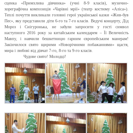
сценка «Примхлива дівчинка» (учні 8-9 класів), музично-
хореграфічна композиція «Чарівні мрії» (театр костюму «Аліса»).
Теплі почуття викликали головні герої української казки «Жив-був
Пес», яку представили діти 6-го та 7-го класів. Ведучі концерту, Дід
Мороз і Снігуронька, не забули запросити у гості символ
наступного 2016 року за китайським календарем – Її Величність
Мавпу, і навчили бешкетницю гарним європейським манерам!
Закінчилося свято щирими «Новорічними побажаннями» щастя,
мира і любові від дівчат 7-го, 8-го та 9-го класів.
Чудове свято! Молодці!