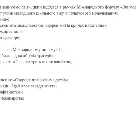
і змінюємо світ», який відбувся в рамках Міжнародного форуму «Вчимос
іт учнів молодшого шкільного віку з початкового моделювання;
ння»;
бмеженими можливостями здоров’я «На крилах натхнення»;
композиція»;
й сувенір»;
свячена Міжнародному дню музеїв;
биль – довгий слід трагедії»;
рчості «Таланти третього тисячоліття»;
алюнку «Охорона праці очима дітей»;
нків «Здай кров заради життя»;
 Афганістан»;
писанкарства;