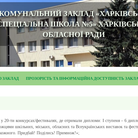
КОМУНАЛЬНИЙ ЗАКЛАД «ХАРКІВС
СПЕЦІАЛЬНА ШКОЛА №5» ХАРКІВСЬ
ОБЛАСНОЇ РАДИ
О ЗАКЛАД
ПРОЗОРІСТЬ ТА ІНФОРМАЦІЙНА ДОСТУПНІСТЬ ЗАКЛ
 у 20-ти конкурсах/фестивалях, де отримали дипломи: І ступеня – 6 дипло
ожцями шкільних, міських, обласних та Всеукраїнських виставок та фести
 кожного. Придбай! Поділись! Примнож!»;