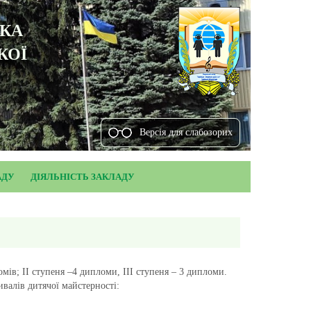
ЬКА
КОЇ
Версiя для слабозорих
АДУ
ДІЯЛЬНІСТЬ ЗАКЛАДУ
мів; ІІ ступеня –4 дипломи, ІІІ ступеня – 3 дипломи.
валів дитячої майстерності: