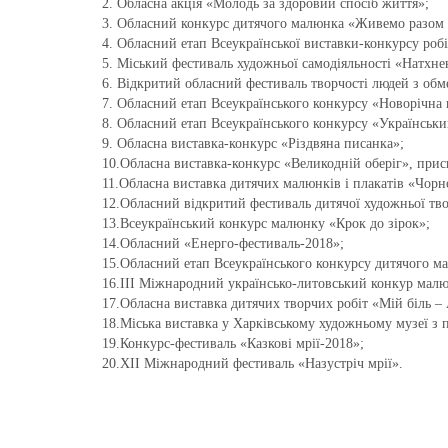
2. Обласна акція «Молодь за здоровий спосіб життя»;
3. Обласний конкурс дитячого малюнка «Живемо разом 
4. Обласний етап Всеукраїнської виставки-конкурсу роб
5. Міський фестиваль художньої самодіяльності «Натхне
6. Відкритий обласний фестиваль творчості людей з о
7. Обласний етап Всеукраїнського конкурсу «Новорічна 
8. Обласний етап Всеукраїнського конкурсу «Українськи
9. Обласна виставка-конкурс «Різдвяна писанка»;
10.Обласна виставка-конкурс «Великодній оберіг», при
11.Обласна виставка дитячих малюнків і плакатів «Чорно
12.Обласний відкритий фестиваль дитячої художньої тво
13.Всеукраїнський конкурс малюнку «Крок до зірок»;
14.Обласний «Енерго-фестиваль-2018»;
15.Обласний етап Всеукраїнського конкурсу дитячого м
16.ІІІ Міжнародний українсько-литовський конкур малю
17.Обласна виставка дитячих творчих робіт «Мій біль –
18.Міська виставка у Харківському художньому музеї з 
19.Конкурс-фестиваль «Казкові мрії-2018»;
20.ХІІ Міжнародний фестиваль «Назустріч мрії».