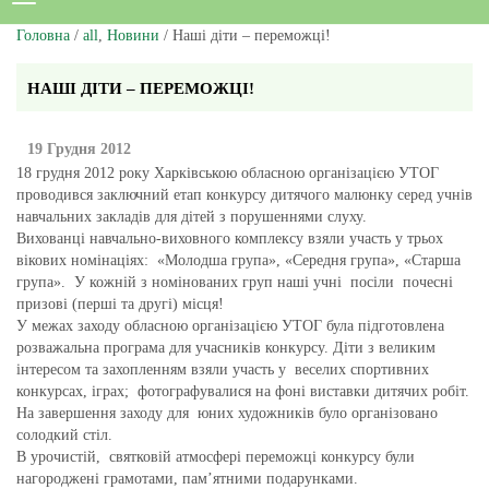
Головна
/
all
,
Новини
/ Наші діти – переможці!
НАШІ ДІТИ – ПЕРЕМОЖЦІ!
19 Грудня 2012
18 грудня 2012 року Харківською обласною організацією УТОГ
проводився заключний етап конкурсу дитячого малюнку серед учнів
навчальних закладів для дітей з порушеннями слуху.
Вихованці навчально-виховного комплексу взяли участь у трьох
вікових номінаціях: «Молодша група», «Середня група», «Старша
група». У кожній з номінованих груп наші учні посіли почесні
призові (перші та другі) місця!
У межах заходу обласною організацією УТОГ була підготовлена
розважальна програма для учасників конкурсу. Діти з великим
інтересом та захопленням взяли участь у веселих спортивних
конкурсах, іграх; фотографувалися на фоні виставки дитячих робіт.
На завершення заходу для юних художників було організовано
солодкий стіл.
В урочистій, святковій атмосфері переможці конкурсу були
нагороджені грамотами, пам’ятними подарунками.