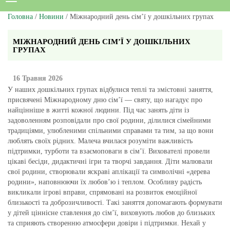
Головна
/
Новини
/ Міжнародний день сім’ї у дошкільних групах
МІЖНАРОДНИЙ ДЕНЬ СІМ’Ї У ДОШКІЛЬНИХ
ГРУПАХ
16 Травня 2026
У наших дошкільних групах відбулися теплі та змістовні заняття,
присвячені Міжнародному дню сім’ї — святу, що нагадує про
найцінніше в житті кожної людини. Під час занять діти із
задоволенням розповідали про свої родини, ділилися сімейними
традиціями, улюбленими спільними справами та тим, за що вони
люблять своїх рідних. Малеча вчилася розуміти важливість
підтримки, турботи та взаємоповаги в сім’ї. Вихователі провели
цікаві бесіди, дидактичні ігри та творчі завдання. Діти малювали
свої родини, створювали яскраві аплікації та символічні «дерева
родини», наповнюючи їх любов’ю і теплом. Особливу радість
викликали ігрові вправи, спрямовані на розвиток емоційної
близькості та доброзичливості. Такі заняття допомагають формувати
у дітей ціннісне ставлення до сім’ї, виховують любов до близьких
та сприяють створенню атмосфери довіри і підтримки. Нехай у