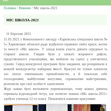
Головна
/
Новини
/ Міс школа-2021
МІС ШКОЛА-2021
11 Березня 2021
11.03.2021 у Комунального закладу «Харківська спеціальна школа №
5» Харківської обласної ради відбулося справжнє свято краси, весни
та юності «Міс школа». У заході взяли участь дівчата середньої та
старшої школи. Глядачі були у захваті яскравого дефіле,
представленого учасницями, які вийшли на сцену у елегантних
сукнях. Серед конкурсної програми були завдання, що розкривали в
кожній конкурсантці найкращі якості. Красуні не тільки захопили
зал своєю зовнішньою привабливістю, а й показали себе
господинями, майбутніми матусями, справжніми майстринями,
розповіли про свої особисті захоплення.
Журі важко було визначити переможницю, тому кожна дівчина
отримала відповідний титул, але почесне звання «Міс школа-2021»
здобула учениця 12-го класу. Пишаємося нашими красунями.