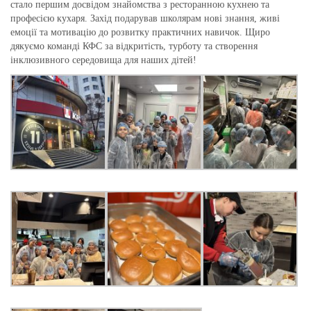
стало першим досвідом знайомства з ресторанною кухнею та
професією кухаря. Захід подарував школярам нові знання, живі
емоції та мотивацію до розвитку практичних навичок. Щиро
дякуємо команді КФС за відкритість, турботу та створення
інклюзивного середовища для наших дітей!