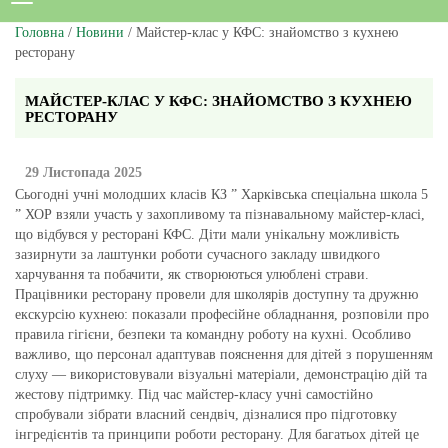
Головна
/
Новини
/ Майстер-клас у КФС: знайомство з кухнею
ресторану
МАЙСТЕР-КЛАС У КФС: ЗНАЙОМСТВО З КУХНЕЮ
РЕСТОРАНУ
29 Листопада 2025
Сьогодні учні молодших класів КЗ ” Харківська спеціальна школа 5
” ХОР взяли участь у захопливому та пізнавальному майстер-класі,
що відбувся у ресторані КФС. Діти мали унікальну можливість
зазирнути за лаштунки роботи сучасного закладу швидкого
харчування та побачити, як створюються улюблені страви.
Працівники ресторану провели для школярів доступну та дружню
екскурсію кухнею: показали професійне обладнання, розповіли про
правила гігієни, безпеки та командну роботу на кухні. Особливо
важливо, що персонал адаптував пояснення для дітей з порушенням
слуху — використовували візуальні матеріали, демонстрацію дій та
жестову підтримку. Під час майстер-класу учні самостійно
спробували зібрати власний сендвіч, дізналися про підготовку
інгредієнтів та принципи роботи ресторану. Для багатьох дітей це