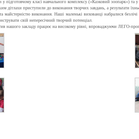
и у підготовчому класі навчального комплексу («Казковий зоопарк») та у
им дітлахи приступили до виконання творчих завдань, а результати їхньої
та майстерністю виконання. Наші маленькі вихованці набралися безліч
нструвати свій непересічний творчий потенціал.
ктив нашого закладу працює на високому рівні, впроваджуючи ЛЕГО-про