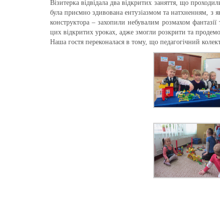
Візитерка відвідала два відкритих заняття, що проходил
була приємно здивована ентузіазмом та натхненням, з як
конструктора – захопили небувалим розмахом фантазії 
цих відкритих уроках, адже змогли розкрити та продемо
Наша гостя переконалася в тому, що педагогічний коле