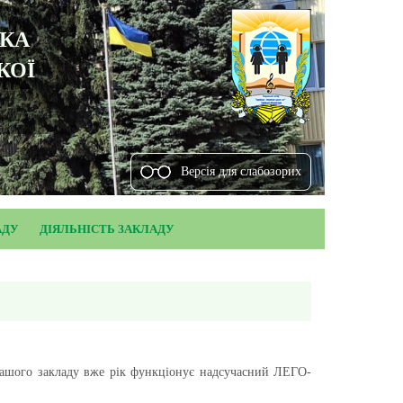
ЬКА
КОЇ
Версiя для слабозорих
АДУ
ДІЯЛЬНІСТЬ ЗАКЛАДУ
нашого закладу вже рік функціонує надсучасний ЛЕГО-