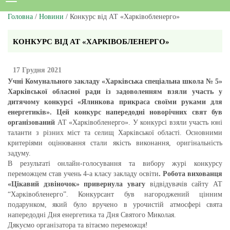
Головна
/
Новини
/ Конкурс від АТ «Харківобленерго»
КОНКУРС ВІД АТ «ХАРКІВОБЛЕНЕРГО»
17 Грудня 2021
Учні Комунального закладу «Харківська спеціальна школа № 5»
Харківської обласної ради
із задоволенням взяли участь у
дитячому конкурсі «Ялинкова прикраса своїми руками для
енергетиків». Цей конкурс напередодні новорічних свят був
організований
АТ «Харківобленерго». У конкурсі взяли участь юні
таланти з різних міст та селищ Харківської області. Основними
критеріями оцінювання стали якість виконання, оригінальність
задуму.
В результаті онлайн-голосування та вибору журі конкурсу
переможцем став учень 4-а класу закладу освіти
. Робота вихованця
«Цікавий дзвіночок» привернула увагу
відвідувачів сайту АТ
“Харківобленерго”. Конкурсант був нагороджений цінним
подарунком, який було вручено в урочистій атмосфері свята
напередодні Дня енергетика та Дня Святого Миколая.
Дякуємо організатора та вітаємо переможця!