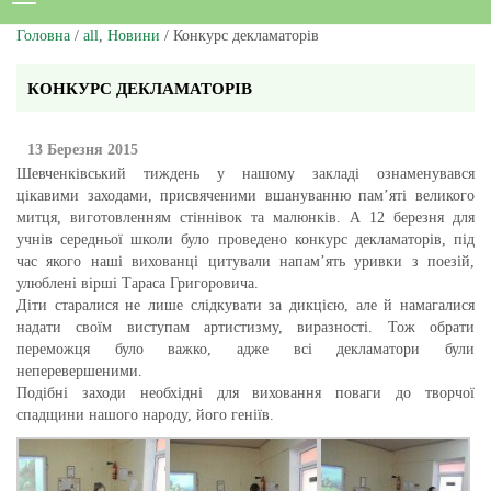
Головна
/
all
,
Новини
/ Конкурс декламаторів
КОНКУРС ДЕКЛАМАТОРІВ
13 Березня 2015
Шевченківський тиждень у нашому закладі ознаменувався
цікавими заходами, присвяченими вшануванню пам’яті великого
митця, виготовленням стіннівок та малюнків. А 12 березня для
учнів середньої школи було проведено конкурс декламаторів, під
час якого наші вихованці цитували напам’ять уривки з поезій,
улюблені вірші Тараса Григоровича.
Діти старалися не лише слідкувати за дикцією, але й намагалися
надати своїм виступам артистизму, виразності. Тож обрати
переможця було важко, адже всі декламатори були
неперевершеними.
Подібні заходи необхідні для виховання поваги до творчої
спадщини нашого народу, його геніїв.