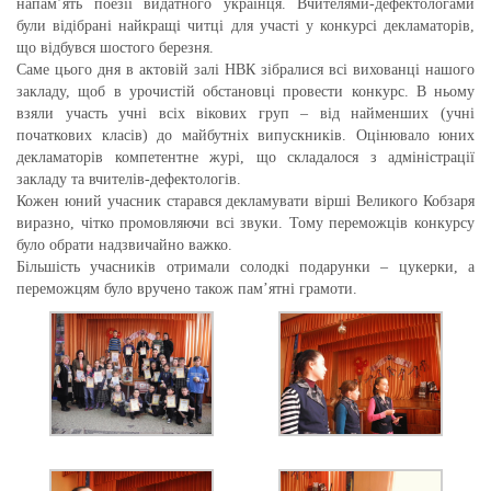
напам’ять поезії видатного українця. Вчителями-дефектологами
були відібрані найкращі читці для участі у конкурсі декламаторів,
що відбувся шостого березня.
Саме цього дня в актовій залі НВК зібралися всі вихованці нашого
закладу, щоб в урочистій обстановці провести конкурс. В ньому
взяли участь учні всіх вікових груп – від найменших (учні
початкових класів) до майбутніх випускників. Оцінювало юних
декламаторів компетентне журі, що складалося з адміністрації
закладу та вчителів-дефектологів.
Кожен юний учасник старався декламувати вірші Великого Кобзаря
виразно, чітко промовляючи всі звуки. Тому переможців конкурсу
було обрати надзвичайно важко.
Більшість учасників отримали солодкі подарунки – цукерки, а
переможцям було вручено також пам’ятні грамоти.