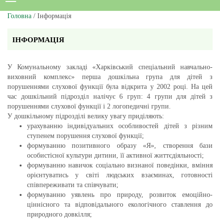
Головна
/ Інформація
ІНФОРМАЦІЯ
У Комунальному закладі «Харківський спеціальний навчально-
виховний комплекс» перша дошкільна група для дітей з
порушеннями слухової функції була відкрита у 2002 році. На цей
час дошкільний підрозділ налічує 6 груп: 4 групи для дітей з
порушеннями слухової функції і 2 логопедичні групи.
У дошкільному підрозділі велику увагу приділяють:
урахуванню індивідуальних особливостей дітей з різним
ступенем порушення слухової функції;
формуванню позитивного образу «Я», створення бази
особистісної культури дитини, її активної життєдіяльності;
формуванню навичок соціально визнаної поведінки, вміння
орієнтуватись у світі людських взаєминах, готовності
співпереживати та співчувати;
формуванню уявлень про природу, розвиток емоційно-
ціннісного та відповідального екологічного ставлення до
природного довкілля;