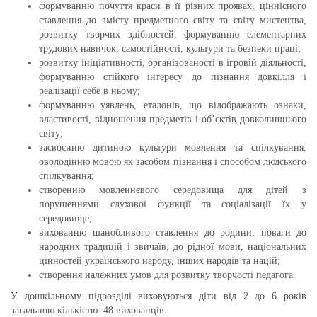
формуванню почуття краси в її різних проявах, ціннісного
ставлення до змісту предметного світу та світу мистецтва,
розвитку творчих здібностей, формуванню елементарних
трудових навичок, самостійності, культури та безпеки праці;
розвитку ініціативності, організованості в ігровій діяльності,
формуванню стійкого інтересу до пізнання довкілля і
реалізації себе в ньому;
формуванню уявлень, еталонів, що відображають ознаки,
властивості, відношення предметів і об’єктів довколишнього
світу;
засвоєнню дитиною культури мовлення та спілкування,
оволодінню мовою як засобом пізнання і способом людського
спілкування;
створенню мовленнєвого середовища для дітей з
порушеннями слухової функції та соціалізації їх у
середовище;
вихованню шанобливого ставлення до родини, поваги до
народних традицій і звичаїв, до рідної мови, національних
цінностей українського народу, інших народів та націй;
створення належних умов для розвитку творчості педагога.
У дошкільному підрозділі виховуються діти від 2 до 6 років
загальною кількістю 48 вихованців.