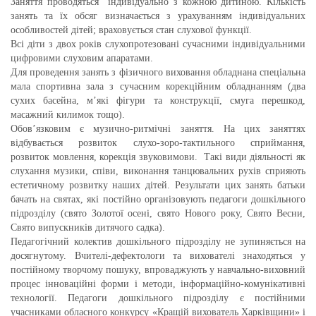
Заняття проводяться індивідуально з кожною дитиною. Кількість
занять та їх обсяг визначається з урахуванням індивідуальних
особливостей дітей; враховується стан слухової функції.
Всі діти з двох років слухопротезовані сучасними індивідуальними
цифровими слуховим апаратами.
Для проведення занять з фізичного виховання обладнана спеціальна
мала спортивна зала з сучасним корекційним обладнанням (два
сухих басейна, м’які фігури та конструкції, смуга перешкод,
масажний килимок тощо).
Обов’язковим є музично-ритмічні заняття. На цих заняттях
відбувається розвиток слухо-зоро-тактильного сприймання,
розвиток мовлення, корекція звуковимови. Такі види діяльності як
слухання музики, співи, виконання танцювальних рухів сприяють
естетичному розвитку наших дітей. Результати цих занять батьки
бачать на святах, які постійно організовують педагоги дошкільного
підрозділу (свято Золотої осені, свято Нового року, Свято Весни,
Свято випускників дитячого садка).
Педагогічний колектив дошкільного підрозділу не зупиняється на
досягнутому. Вчителі-дефектологи та вихователі знаходяться у
постійному творчому пошуку, впроваджують у навчально-виховний
процес інноваційні форми і методи, інформаційно-комунікативні
технології. Педагоги дошкільного підрозділу є постійними
учасниками обласного конкурсу «Кращій вихователь Харківщини» і