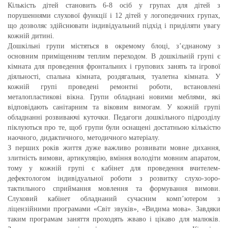
Кількість дітей становить 6-8 осіб у групах для дітей з
порушеннями слухової функції і 12 дітей у логопедичних групах,
що дозволяє здійснювати індивідуальний підхід і приділяти увагу
кожній дитині.
Дошкільні групи містяться в окремому блоці, з’єднаному з
основним приміщенням теплим переходом. В дошкільній групі є
кімната для проведення фронтальних і групових занять та ігрової
діяльності, спальна кімната, роздягальня, туалетна кімната. У
кожній групі проведені ремонтні роботи, встановлені
металопластикові вікна. Групи обладнані новими меблями, які
відповідають санітарним та віковим вимогам. У кожній групі
обладнанні розвиваючі куточки. Педагоги дошкільного підрозділу
піклуються про те, щоб групи були оснащені достатньою кількістю
наочного, дидактичного, методичного матеріалу.
З перших років життя дуже важливо розвивати мовне дихання,
злитність вимови, артикуляцію, вміння володіти мовним апаратом,
тому у кожній групі є кабінет для проведення вчителем-
дефектологом індивідуальної роботи з розвитку слухо-зоро-
тактильного сприймання мовлення та формування вимови.
Слуховий кабінет обладнаний сучасним комп’ютером з
ліцензійними програмами «Світ звуків», «Видима мова». Завдяки
таким програмам заняття проходять жваво і цікаво для малюків.