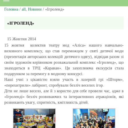
Головна
/
all
,
Новини
/ «Ігроленд»
«ІГРОЛЕНД»
15 Жовтня 2014
15 жовтня колектив театру мод «Аліса» нашого навчально-
виховного комплексу, що став переможцем у святі дитячої моди
(презентація авторських колекцій дитячого одягу), відвідав разом зі
своїм художнім керівником розважальний комплекс «Ігроленд», що
знаходиться в ТРЦ «Караван». Ця захоплююча екскурсія стала
подарунком за перемогу в модному конкурсі.
Наші учні з цікавістю взяли участь в лазерній грі «Шторм»,
«перехитрили» лабіринт, спробували безліч веселих ігор.
Діти не лише весело, але й з користю для себе провели час, адже в
«Ігроленді» безліч розвиваючих та інтерактивних атракціонів, які
розвивають увагу, спритність, кмітливість дітей.