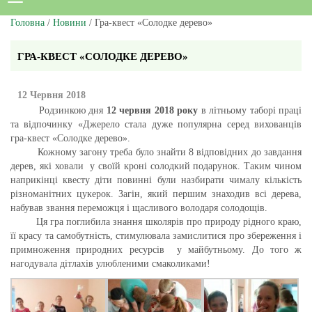
Головна
/
Новини
/ Гра-квест «Солодке дерево»
ГРА-КВЕСТ «СОЛОДКЕ ДЕРЕВО»
12 Червня 2018
Родзинкою дня
12 червня
201
8
року
в літньому таборі праці
та відпочинку «Джерело стала дуже популярна серед вихованців
гра-квест «Солодке дерево».
Кожному загону треба було знайти 8 відповідних до завдання
дерев, які ховали у своїй кроні солодкий подарунок. Таким чином
наприкінці квесту діти повинні були назбирати чималу кількість
різноманітних цукерок. Загін, який першим знаходив всі дерева,
набував звання переможця і щасливого володаря солодощів.
Ця гра поглибила знання школярів про природу рідного краю,
її красу та самобутність, стимулювала замислитися про збереження і
примноження природних ресурсів у майбутньому. До того ж
нагодувала дітлахів улюбленими смаколиками!